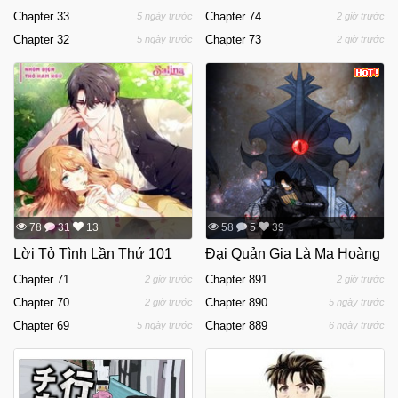
Chapter 33
Chapter 74
5 ngày trước
2 giờ trước
Chapter 32
Chapter 73
5 ngày trước
2 giờ trước
78
31
13
58
5
39
Lời Tỏ Tình Lần Thứ 101
Đại Quản Gia Là Ma Hoàng
Chapter 71
Chapter 891
2 giờ trước
2 giờ trước
Chapter 70
Chapter 890
2 giờ trước
5 ngày trước
Chapter 69
Chapter 889
5 ngày trước
6 ngày trước