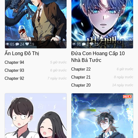
65
24
19
91
3
23
Ẩn Long Đô Thị
Đứa Con Hoang Cấp 10
Nhà Bá Tước
Chapter 94
5 giờ trước
Chapter 22
6 giờ trước
Chapter 93
6 giờ trước
Chapter 21
8 ngày trước
Chapter 92
7 ngày trước
Chapter 20
14 ngày trước