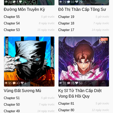
70
8
25
79
10
29
Đường Môn Truyền Kỳ
Đô Thị Thần Cấp Tông Sư
Chapter 55
Chapter 19
5 giờ trước
5 giờ trước
Chapter 54
Chapter 18
8 ngày trước
7 ngày trước
Chapter 53
Chapter 17
15 ngày trước
14 ngày trước
95
43
8
98
35
50
Vùng Đất Sương Mù
Kỵ Sĩ Tử Thần Cấp Diệt
Vong Đã Hồi Quy
Chapter 51
5 giờ trước
Chapter 81
5 giờ trước
Chapter 50
7 ngày trước
Chapter 80
12 ngày trước
Chapter 49
14 ngày trước