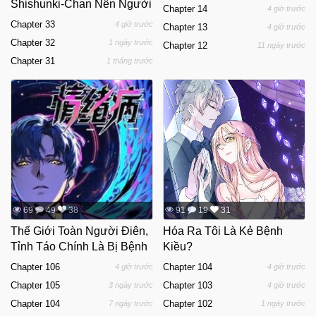
Shishunki-Chan Nên Người
Chapter 14
4 giờ trước
Chapter 33
4 giờ trước
Chapter 13
4 giờ trước
Chapter 32
1 ngày trước
Chapter 12
11 ngày trước
Chapter 31
1 tháng trước
69
49
38
91
19
31
Thế Giới Toàn Người Điên,
Hóa Ra Tôi Là Kẻ Bệnh
Tỉnh Táo Chính Là Bị Bệnh
Kiều?
Chapter 106
Chapter 104
4 giờ trước
4 giờ trước
Chapter 105
Chapter 103
3 ngày trước
4 giờ trước
Chapter 104
Chapter 102
7 ngày trước
1 ngày trước