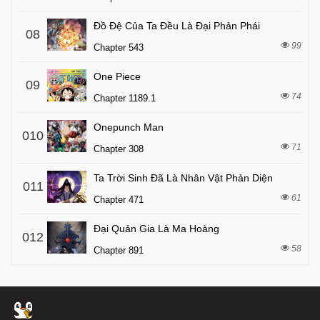
Đồ Đệ Của Ta Đều Là Đại Phản Phái
08
99
Chapter 543
One Piece
09
74
Chapter 1189.1
Onepunch Man
010
71
Chapter 308
Ta Trời Sinh Đã Là Nhân Vật Phản Diện
011
61
Chapter 471
Đại Quản Gia Là Ma Hoàng
012
58
Chapter 891