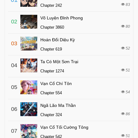
83
Chapter 242
Võ Luyện Đỉnh Phong
02
80
Chapter 3860
Hoán Đổi Diệu Kỳ
03
52
Chapter 619
Ta Có Một Sơn Trại
04
51
Chapter 1274
Vạn Cổ Chí Tôn
05
54
Chapter 554
Ngã Lão Ma Thần
06
86
Chapter 324
Vạn Cổ Tối Cường Tông
07
51
Chapter 542