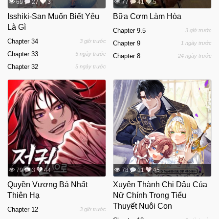
69
27
3
77
41
5
Isshiki-San Muốn Biết Yêu
Bữa Cơm Làm Hòa
Là Gì
Chapter 9.5
3 giờ trước
Chapter 34
3 giờ trước
Chapter 9
1 ngày trước
Chapter 33
5 ngày trước
Chapter 8
24 ngày trước
Chapter 32
5 ngày trước
79
3
44
78
11
45
Quyền Vương Bá Nhất
Xuyên Thành Chị Dâu Của
Thiên Hạ
Nữ Chính Trong Tiểu
Thuyết Nuôi Con
Chapter 12
3 giờ trước