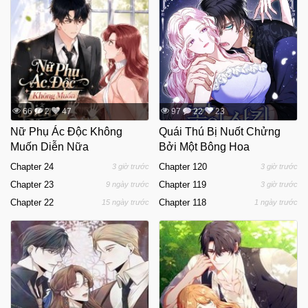
66
2
47
97
22
23
Nữ Phụ Ác Độc Không
Quái Thú Bị Nuốt Chửng
Muốn Diễn Nữa
Bởi Một Bông Hoa
Chapter 24
Chapter 120
3 giờ trước
3 giờ trước
Chapter 23
Chapter 119
9 ngày trước
3 giờ trước
Chapter 22
Chapter 118
15 ngày trước
1 ngày trước