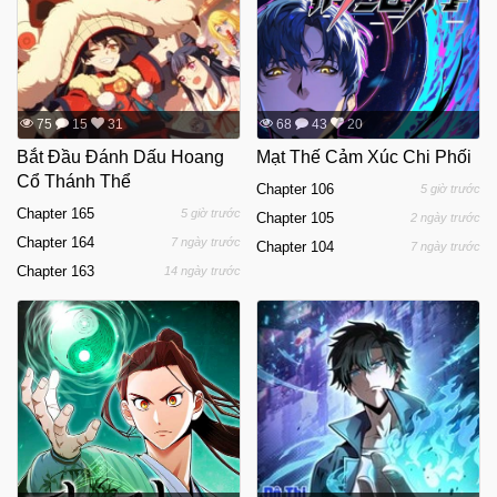
75
15
31
68
43
20
Bắt Đầu Đánh Dấu Hoang
Mạt Thế Cảm Xúc Chi Phối
Cổ Thánh Thể
Chapter 106
5 giờ trước
Chapter 165
5 giờ trước
Chapter 105
2 ngày trước
Chapter 164
7 ngày trước
Chapter 104
7 ngày trước
Chapter 163
14 ngày trước