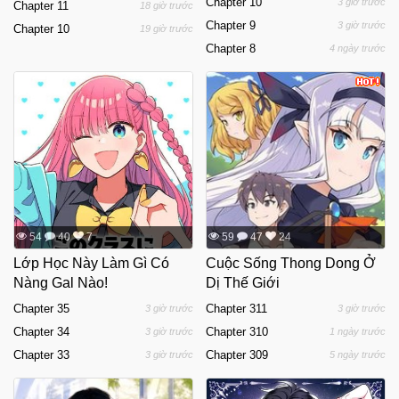
Chapter 10
3 giờ trước
Chapter 11
18 giờ trước
Chapter 9
3 giờ trước
Chapter 10
19 giờ trước
Chapter 8
4 ngày trước
54
40
7
59
47
24
Lớp Học Này Làm Gì Có
Cuộc Sống Thong Dong Ở
Nàng Gal Nào!
Dị Thế Giới
Chapter 35
Chapter 311
3 giờ trước
3 giờ trước
Chapter 34
Chapter 310
3 giờ trước
1 ngày trước
Chapter 33
Chapter 309
3 giờ trước
5 ngày trước