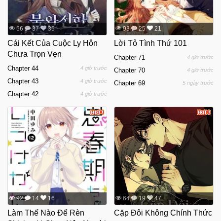
56
37
35
93
25
21
Cái Kết Của Cuộc Ly Hôn
Lời Tỏ Tình Thứ 101
Chưa Trọn Vẹn
Chapter 71
4 giờ trước
Chapter 44
4 giờ trước
Chapter 70
4 giờ trước
Chapter 43
4 giờ trước
Chapter 69
5 ngày trước
Chapter 42
4 giờ trước
92
14
16
64
19
47
Làm Thế Nào Để Rèn
Cặp Đôi Không Chính Thức