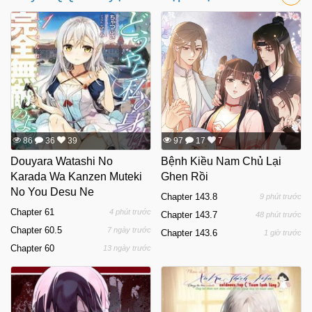
86
36
39
97
17
7
Douyara Watashi No
Bệnh Kiều Nam Chủ Lại
Karada Wa Kanzen Muteki
Ghen Rồi
No You Desu Ne
Chapter 143.8
9 phút trước
Chapter 61
4 phút trước
Chapter 143.7
48 phút trước
Chapter 60.5
7 ngày trước
Chapter 143.6
1 giờ trước
Chapter 60
13 ngày trước