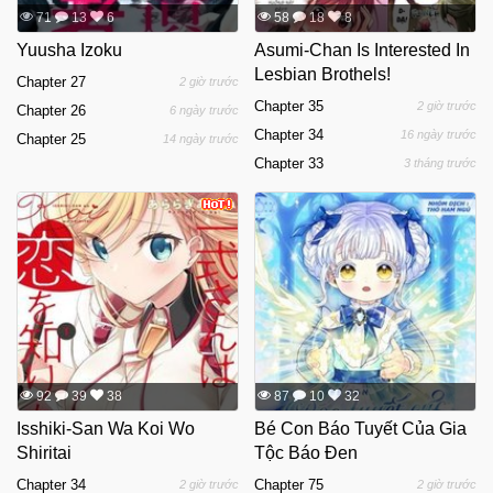
71
13
6
58
18
8
Yuusha Izoku
Asumi-Chan Is Interested In
Lesbian Brothels!
Chapter 27
2 giờ trước
Chapter 35
2 giờ trước
Chapter 26
6 ngày trước
Chapter 34
16 ngày trước
Chapter 25
14 ngày trước
Chapter 33
3 tháng trước
92
39
38
87
10
32
Isshiki-San Wa Koi Wo
Bé Con Báo Tuyết Của Gia
Shiritai
Tộc Báo Đen
Chapter 34
Chapter 75
2 giờ trước
2 giờ trước