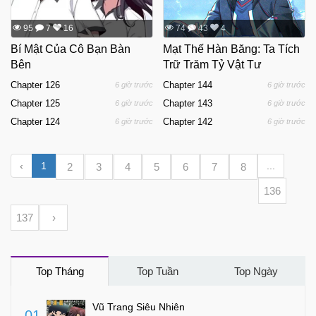
95
7
16
74
43
4
Bí Mật Của Cô Bạn Bàn
Mạt Thế Hàn Băng: Ta Tích
Bên
Trữ Trăm Tỷ Vật Tư
Chapter 126
Chapter 144
6 giờ trước
6 giờ trước
Chapter 125
Chapter 143
6 giờ trước
6 giờ trước
Chapter 124
Chapter 142
6 giờ trước
6 giờ trước
‹
1
...
2
3
4
5
6
7
8
136
137
›
Top Tháng
Top Tuần
Top Ngày
Vũ Trang Siêu Nhiên
01