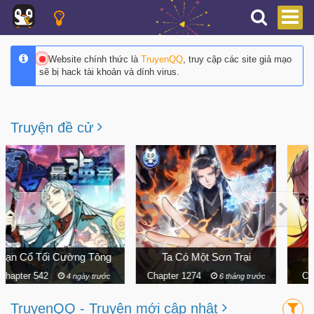
Website chính thức là
TruyenQQ
, truy cập các site giả mạo
sẽ bị hack tài khoản và dính virus.
Truyện đề cử
Ta Có Một Sơn Trại
Vạn Cổ Chí Tôn
Chapter 1274
Chapter 554
6 tháng trước
3 ngày trước
TruyenQQ - Truyện mới cập nhật