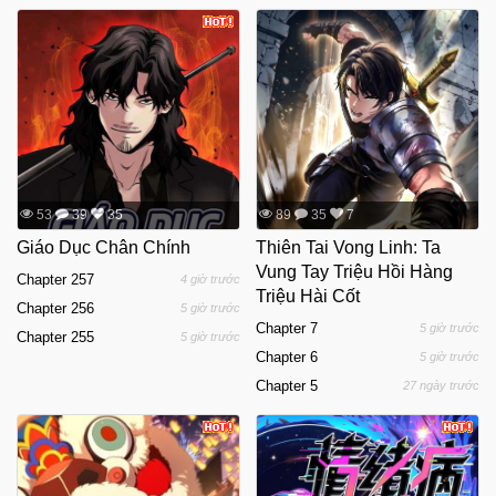
53
39
35
89
35
7
Giáo Dục Chân Chính
Thiên Tai Vong Linh: Ta
Vung Tay Triệu Hồi Hàng
Chapter 257
4 giờ trước
Triệu Hài Cốt
Chapter 256
5 giờ trước
Chapter 7
5 giờ trước
Chapter 255
5 giờ trước
Chapter 6
5 giờ trước
Chapter 5
27 ngày trước