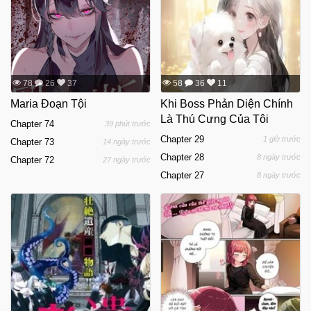
78
26
37
58
36
11
Maria Đoạn Tội
Khi Boss Phản Diện Chính
Là Thú Cưng Của Tôi
Chapter 74
39 phút trước
Chapter 29
1 giờ trước
Chapter 73
14 ngày trước
Chapter 28
8 ngày trước
Chapter 72
27 ngày trước
Chapter 27
8 ngày trước