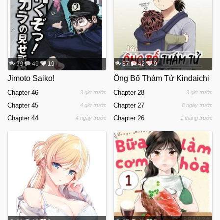
99
49
19
87
42
9
Jimoto Saiko!
Ông Bố Thám Tử Kindaichi
Chapter 46
Chapter 28
3 giờ trước
3 giờ trước
Chapter 45
Chapter 27
4 giờ trước
8 ngày trước
Chapter 44
Chapter 26
4 ngày trước
1 tháng trước