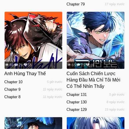
Chapter 79
17 ngày trước
98
29
16
65
25
46
Anh Hùng Thay Thế
Cuốn Sách Chiến Lược
Hàng Đầu Mà Chỉ Tôi Mới
Chapter 10
5 giờ trước
Có Thể Nhìn Thấy
Chapter 9
11 ngày trước
Chapter 131
5 giờ trước
Chapter 8
11 ngày trước
Chapter 130
8 ngày trước
Chapter 129
15 ngày trước