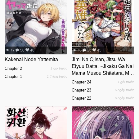
77
50
46
70
28
45
Kakenai Node Yattemita
Jimi Na Ojisan, Jitsu Wa
Eiyuu Datta. ~Jikaku Ga Nai
Chapter 2
1 giờ trước
Mama Musou Shitetara, Mei
Chapter 1
1 tháng trước
No Dungeon Haishin De
Chapter 24
1 giờ trước
Sarasareteta You Desu~
Chapter 23
6 ngày trước
Chapter 22
6 ngày trước