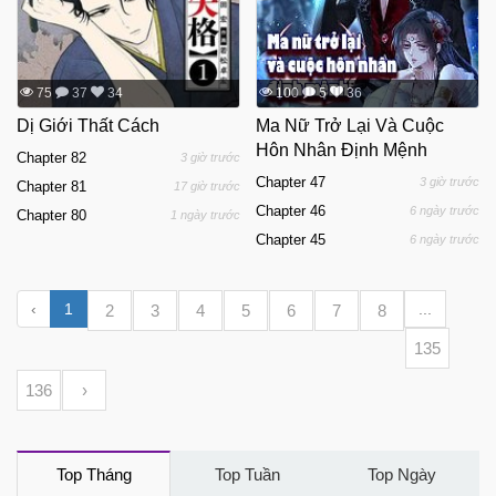
75
37
34
100
5
36
Dị Giới Thất Cách
Ma Nữ Trở Lại Và Cuộc
Hôn Nhân Định Mệnh
Chapter 82
3 giờ trước
Chapter 47
3 giờ trước
Chapter 81
17 giờ trước
Chapter 46
6 ngày trước
Chapter 80
1 ngày trước
Chapter 45
6 ngày trước
‹
1
...
2
3
4
5
6
7
8
135
136
›
Top Tháng
Top Tuần
Top Ngày