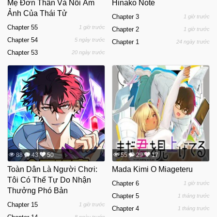
Mẹ Đơn Thân Và Nổi Ám
Hinako Note
Ảnh Của Thái Tử
Chapter 3
1 giờ trước
Chapter 55
1 giờ trước
Chapter 2
1 giờ trước
Chapter 54
5 ngày trước
Chapter 1
24 ngày trước
Chapter 53
20 ngày trước
88
43
50
55
29
17
Toàn Dân Là Người Chơi:
Mada Kimi O Miageteru
Tôi Có Thể Tự Do Nhận
Chapter 6
1 giờ trước
Thưởng Phó Bản
Chapter 5
1 tháng trước
Chapter 15
1 giờ trước
Chapter 4
1 tháng trước