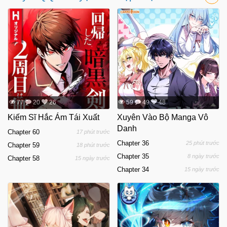
77
20
26
59
49
48
Kiếm Sĩ Hắc Ám Tái Xuất
Xuyên Vào Bộ Manga Vô
Danh
Chapter 60
17 phút trước
Chapter 36
25 phút trước
Chapter 59
18 phút trước
Chapter 35
8 ngày trước
Chapter 58
15 ngày trước
Chapter 34
15 ngày trước