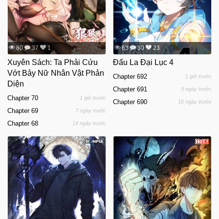
80
37
1
63
30
23
Xuyên Sách: Ta Phải Cứu
Đấu La Đại Lục 4
Vớt Bảy Nữ Nhân Vật Phản
Chapter 692
1 giờ trước
Diện
Chapter 691
9 ngày trước
Chapter 70
1 giờ trước
Chapter 690
16 ngày trước
Chapter 69
7 ngày trước
Chapter 68
14 ngày trước