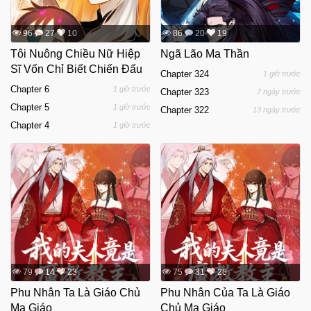
96
27
10
86
20
19
Tôi Nuông Chiều Nữ Hiệp
Ngã Lão Ma Thần
Sĩ Vốn Chỉ Biết Chiến Đấu
Chapter 324
1 giờ trước
Chapter 6
1 giờ trước
Chapter 323
7 ngày trước
Chapter 5
1 giờ trước
Chapter 322
13 ngày trước
Chapter 4
1 giờ trước
79
14
23
75
31
26
Phu Nhân Ta Là Giáo Chủ
Phu Nhân Của Ta Là Giáo
Ma Giáo
Chủ Ma Giáo