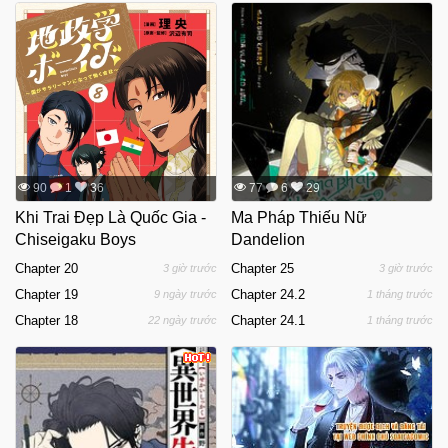
90
1
36
77
6
29
Khi Trai Đẹp Là Quốc Gia -
Ma Pháp Thiếu Nữ
Chiseigaku Boys
Dandelion
Chapter 20
Chapter 25
3 giờ trước
3 giờ trước
Chapter 19
Chapter 24.2
9 ngày trước
1 tháng trước
Chapter 18
Chapter 24.1
22 ngày trước
1 tháng trước