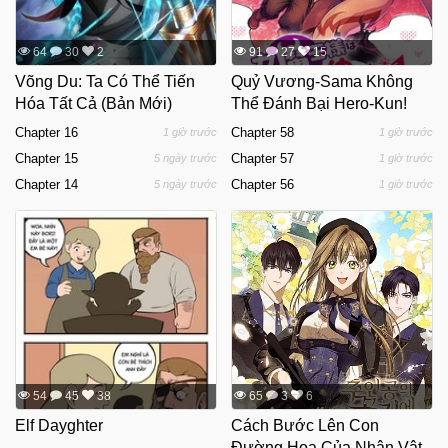
64
30
2
91
27
15
Võng Du: Ta Có Thể Tiến
Quỷ Vương-Sama Không
Hóa Tất Cả (Bản Mới)
Thể Đánh Bại Hero-Kun!
Chapter 16
Chapter 58
1 giờ trước
1 giờ trước
Chapter 15
Chapter 57
5 ngày trước
1 giờ trước
Chapter 14
Chapter 56
5 ngày trước
1 giờ trước
54
45
38
65
3
6
Elf Dayghter
Cách Bước Lên Con
Đường Hoa Của Nhân Vật