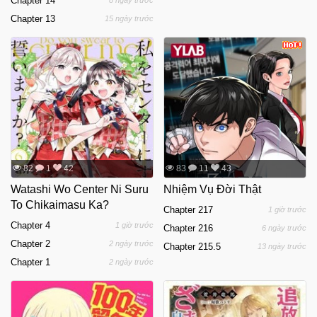
Chapter 14
8 ngày trước
Chapter 13
15 ngày trước
82
1
42
83
11
43
Watashi Wo Center Ni Suru
Nhiệm Vụ Đời Thật
To Chikaimasu Ka?
Chapter 217
1 giờ trước
Chapter 4
1 giờ trước
Chapter 216
6 ngày trước
Chapter 2
2 ngày trước
Chapter 215.5
13 ngày trước
Chapter 1
2 ngày trước