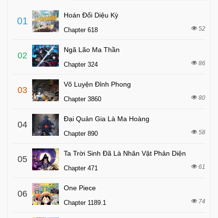
Hoán Đổi Diệu Kỳ
01
52
Chapter 618
Ngã Lão Ma Thần
02
86
Chapter 324
Võ Luyện Đỉnh Phong
03
80
Chapter 3860
Đại Quản Gia Là Ma Hoàng
04
58
Chapter 890
Ta Trời Sinh Đã Là Nhân Vật Phản Diện
05
61
Chapter 471
One Piece
06
74
Chapter 1189.1