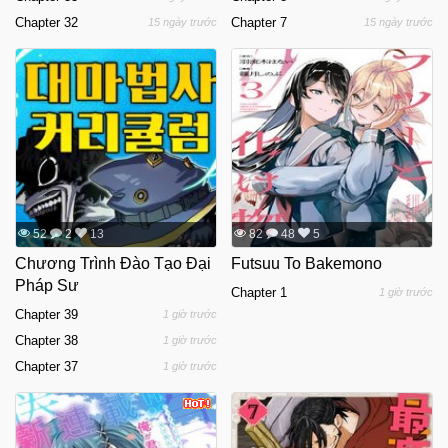
Chapter 32
Chapter 7
15 ngày trước
15 ngày trước
52
2
13
82
48
5
Chương Trình Đào Tạo Đại
Futsuu To Bakemono
Pháp Sư
Chapter 1
1 giờ trước
Chapter 39
1 giờ trước
Chapter 38
1 giờ trước
Chapter 37
1 giờ trước