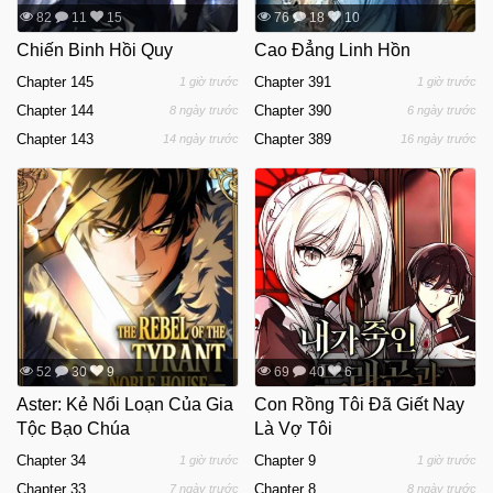
82
11
15
76
18
10
Chiến Binh Hồi Quy
Cao Đẳng Linh Hồn
Chapter 145
Chapter 391
1 giờ trước
1 giờ trước
Chapter 144
Chapter 390
8 ngày trước
6 ngày trước
Chapter 143
Chapter 389
14 ngày trước
16 ngày trước
52
30
9
69
40
6
Aster: Kẻ Nổi Loạn Của Gia
Con Rồng Tôi Đã Giết Nay
Tộc Bạo Chúa
Là Vợ Tôi
Chapter 34
Chapter 9
1 giờ trước
1 giờ trước
Chapter 33
Chapter 8
7 ngày trước
8 ngày trước