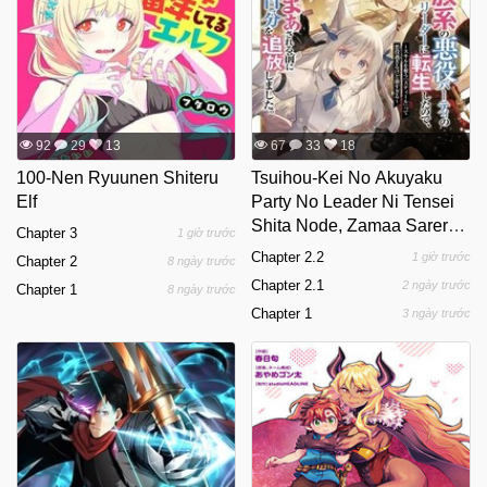
92
29
13
67
33
18
100-Nen Ryuunen Shiteru
Tsuihou-Kei No Akuyaku
Elf
Party No Leader Ni Tensei
Shita Node, Zamaa Sareru
Chapter 3
1 giờ trước
Mae Ni Jibun O Tsuihou
Chapter 2.2
1 giờ trước
Chapter 2
8 ngày trước
Shimashita.: Skill O Ubau
Chapter 2.1
2 ngày trước
Chapter 1
8 ngày trước
"Steal" Tte Akuyakusugiru
Chapter 1
3 ngày trước
Kedo Tsuyosugiru