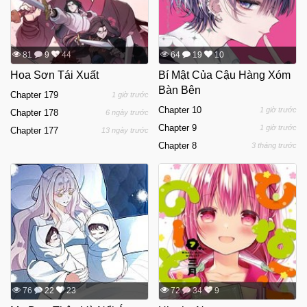
81
9
44
64
19
10
Hoa Sơn Tái Xuất
Bí Mật Của Cậu Hàng Xóm
Bàn Bên
Chapter 179
1 giờ trước
Chapter 10
1 giờ trước
Chapter 178
6 ngày trước
Chapter 9
1 giờ trước
Chapter 177
13 ngày trước
Chapter 8
3 tháng trước
76
22
23
72
34
9