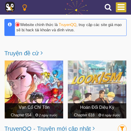
Website chính thức là
TruyenQQ
, truy cập các site giả mạo
sẽ bị hack tài khoản và dính virus.
Truyện đề cử
Hoán Đổi Diệu Kỳ
Vũ Trang Siêu Nhiên
Chapter 618
Chapter 242
6 ngày trước
9 ngày trước
TruyenQQ - Truyện mới cập nhật