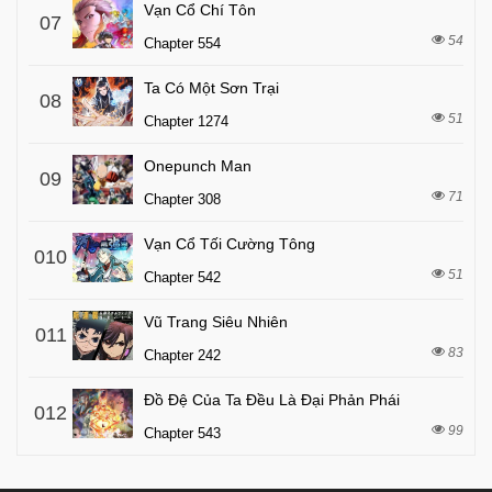
Vạn Cổ Chí Tôn
07
54
Chapter 554
Ta Có Một Sơn Trại
08
51
Chapter 1274
Onepunch Man
09
71
Chapter 308
Vạn Cổ Tối Cường Tông
010
51
Chapter 542
Vũ Trang Siêu Nhiên
011
83
Chapter 242
Đồ Đệ Của Ta Đều Là Đại Phản Phái
012
99
Chapter 543