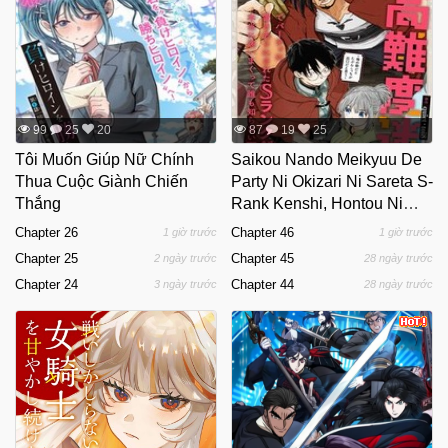
99
25
20
87
19
25
Tôi Muốn Giúp Nữ Chính
Saikou Nando Meikyuu De
Thua Cuộc Giành Chiến
Party Ni Okizari Ni Sareta S-
Thắng
Rank Kenshi, Hontou Ni
Mayoimakutte Dare Mo
Chapter 26
Chapter 46
1 giờ trước
1 giờ trước
Shiranai Saishinbu E: Ore
Chapter 25
Chapter 45
2 ngày trước
28 ngày trước
No Kan Dato Tabun Kocchi
Chapter 24
Chapter 44
3 ngày trước
28 ngày trước
Ga Deguchi Da To Omou