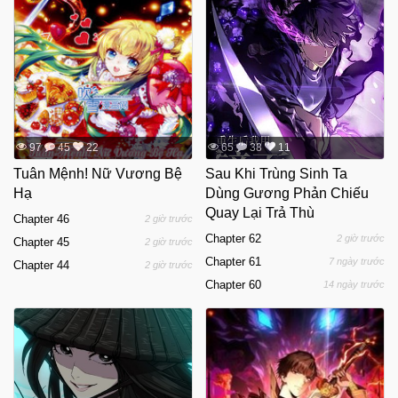
97
45
22
65
38
11
Tuân Mệnh! Nữ Vương Bệ
Sau Khi Trùng Sinh Ta
Hạ
Dùng Gương Phản Chiếu
Quay Lại Trả Thù
Chapter 46
2 giờ trước
Chapter 62
2 giờ trước
Chapter 45
2 giờ trước
Chapter 61
7 ngày trước
Chapter 44
2 giờ trước
Chapter 60
14 ngày trước