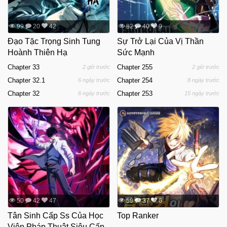
99
20
42
82
40
9
Đạo Tặc Trọng Sinh Tung
Sự Trở Lại Của Vị Thần
Hoành Thiên Hạ
Sức Mạnh
Chapter 33
Chapter 255
2 giờ trước
2 giờ trước
Chapter 32.1
Chapter 254
6 ngày trước
8 ngày trước
Chapter 32
Chapter 253
6 ngày trước
15 ngày trước
50
42
47
59
37
6
Tân Sinh Cấp Ss Của Học
Top Ranker
Viện Pháp Thuật Siêu Cấp