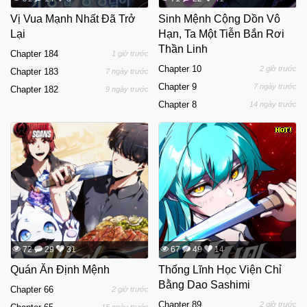
Vị Vua Mạnh Nhất Đã Trở
Sinh Mệnh Cộng Dồn Vô
Lại
Hạn, Ta Một Tiễn Bắn Rơi
Thần Linh
Chapter 184
1 giờ trước
Chapter 10
2 giờ trước
Chapter 183
7 ngày trước
Chapter 9
7 ngày trước
Chapter 182
9 ngày trước
Chapter 8
14 ngày trước
72
29
31
67
49
14
Quán Ăn Định Mệnh
Thống Lĩnh Học Viện Chỉ
Bằng Dao Sashimi
Chapter 66
2 giờ trước
Chapter 89
2 giờ trước