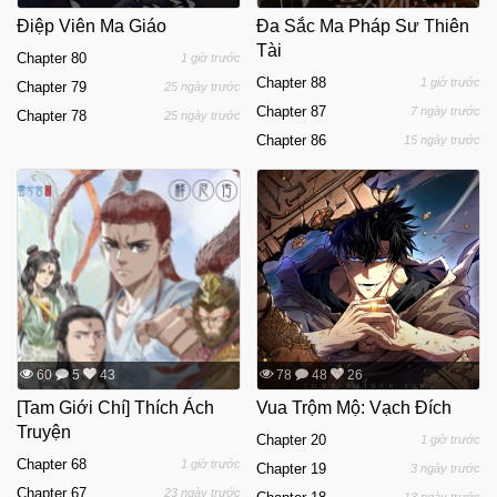
Điệp Viên Ma Giáo
Đa Sắc Ma Pháp Sư Thiên
Tài
Chapter 80
1 giờ trước
Chapter 88
1 giờ trước
Chapter 79
25 ngày trước
Chapter 87
7 ngày trước
Chapter 78
25 ngày trước
Chapter 86
15 ngày trước
60
5
43
78
48
26
[Tam Giới Chí] Thích Ách
Vua Trộm Mộ: Vạch Đích
Truyện
Chapter 20
1 giờ trước
Chapter 68
1 giờ trước
Chapter 19
3 ngày trước
Chapter 67
23 ngày trước