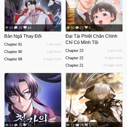
89
35
44
50
26
8
Bản Ngã Thay Đổi
Đại Tài Phiệt Chân Chính
Chỉ Có Mình Tôi
Chapter 91
1 giờ trước
Chapter 23
1 giờ trước
Chapter 90
1 giờ trước
Chapter 22
8 ngày trước
Chapter 89
8 ngày trước
Chapter 21
15 ngày trước
64
15
48
72
16
1