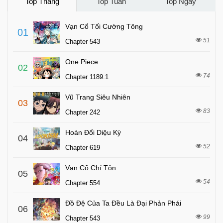
Top Tháng
Top Tuần
Top Ngày
Vạn Cổ Tối Cường Tông
01
51
Chapter 543
One Piece
02
74
Chapter 1189.1
Vũ Trang Siêu Nhiên
03
83
Chapter 242
Hoán Đổi Diệu Kỳ
04
52
Chapter 619
Vạn Cổ Chí Tôn
05
54
Chapter 554
Đồ Đệ Của Ta Đều Là Đại Phản Phái
06
99
Chapter 543