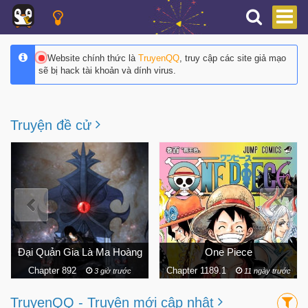
Website chính thức là
TruyenQQ
, truy cập các site giả mạo
sẽ bị hack tài khoản và dính virus.
Truyện đề cử
One Piece
Onepunch Man
Chapter 1189.1
Chapter 308
11 ngày trước
7 ngày trước
TruyenQQ - Truyện mới cập nhật