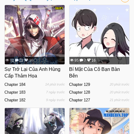
91
32
36
95
7
16
Sự Trở Lại Của Anh Hùng
Bí Mật Của Cô Bạn Bàn
Cấp Thảm Họa
Bên
Chapter 184
Chapter 129
14 phút trước
20 phút trước
Chapter 183
Chapter 128
7 ngày trước
20 phút trước
Chapter 182
Chapter 127
9 ngày trước
21 phút trước