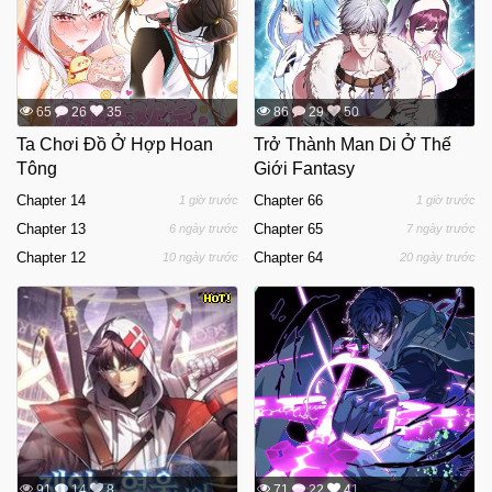
65
26
35
86
29
50
Ta Chơi Đồ Ở Hợp Hoan
Trở Thành Man Di Ở Thế
Tông
Giới Fantasy
Chapter 14
Chapter 66
1 giờ trước
1 giờ trước
Chapter 13
Chapter 65
6 ngày trước
7 ngày trước
Chapter 12
Chapter 64
10 ngày trước
20 ngày trước
91
14
8
71
22
41