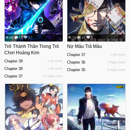
86
13
17
56
47
1
Trở Thành Thần Trong Trò
Nợ Máu Trả Máu
Chơi Hoàng Kim
Chapter 37
1 giờ trước
Chapter 39
1 giờ trước
Chapter 36
7 ngày trước
Chapter 38
1 giờ trước
Chapter 35
8 ngày trước
Chapter 37
12 ngày trước