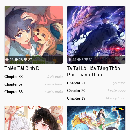
62
28
27
55
3
31
Thiên Tài Bình Dị
Ta Tại Lò Hỏa Táng Thôn
Phệ Thành Thần
Chapter 68
1 giờ trước
Chapter 21
1 giờ trước
Chapter 67
7 ngày trước
Chapter 20
7 ngày trước
Chapter 66
13 ngày trước
Chapter 19
14 ngày trước