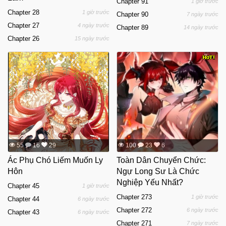
Chapter 91
1 giờ trước
Chapter 28
1 giờ trước
Chapter 90
7 ngày trước
Chapter 27
4 ngày trước
Chapter 89
14 ngày trước
Chapter 26
15 ngày trước
55
16
29
100
23
6
Ác Phụ Chó Liếm Muốn Ly
Toàn Dân Chuyển Chức:
Hôn
Ngự Long Sư Là Chức
Nghiệp Yếu Nhất?
Chapter 45
1 giờ trước
Chapter 273
1 giờ trước
Chapter 44
6 ngày trước
Chapter 272
6 ngày trước
Chapter 43
6 ngày trước
Chapter 271
7 ngày trước