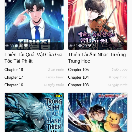
80
40
13
52
29
2
Thiên Tài Quái Vật Của Gia
Thiên Tài Âm Nhạc Trường
Tộc Tài Phiệt
Trung Học
Chapter 18
Chapter 105
2 giờ trước
2 giờ trước
Chapter 17
Chapter 104
7 ngày trước
6 ngày trước
Chapter 16
Chapter 103
15 ngày trước
13 ngày trước