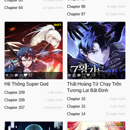
Chapter 65
15 ngày trước
Chapter 88
8 ngày trước
Chapter 64
22 ngày trước
Chapter 87
21 ngày trước
56
31
33
82
22
33
Hệ Thống Super God
Thất Hoàng Tử Chạy Trốn
Tương Lai Bất Định
Chapter 209
2 giờ trước
Chapter 16
2 giờ trước
Chapter 208
7 ngày trước
Chapter 15
2 giờ trước
Chapter 207
1 tháng trước
Chapter 14
13 ngày trước