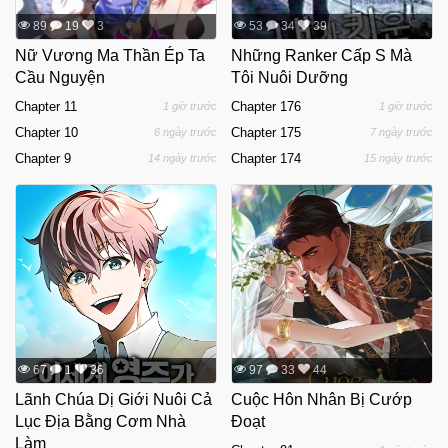
89
19
3
53
34
39
Nữ Vương Ma Thần Ép Ta
Những Ranker Cấp S Mà
Cầu Nguyện
Tôi Nuôi Dưỡng
Chapter 11
Chapter 176
1 giờ trước
1 giờ trước
Chapter 10
Chapter 175
6 ngày trước
7 ngày trước
Chapter 9
Chapter 174
14 ngày trước
15 ngày trước
67
1
36
97
33
44
Lãnh Chúa Dị Giới Nuôi Cả
Cuộc Hôn Nhân Bị Cướp
Lục Địa Bằng Cơm Nhà
Đoạt
Làm