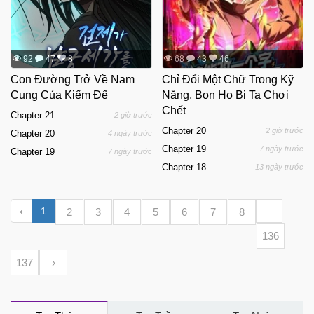
92
47
8
68
43
46
Con Đường Trở Về Nam
Chỉ Đổi Một Chữ Trong Kỹ
Cung Của Kiếm Đế
Năng, Bọn Họ Bị Ta Chơi
Chết
Chapter 21
2 giờ trước
Chapter 20
2 giờ trước
Chapter 20
4 ngày trước
Chapter 19
7 ngày trước
Chapter 19
7 ngày trước
Chapter 18
13 ngày trước
‹
1
...
2
3
4
5
6
7
8
136
137
›