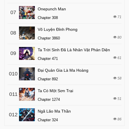
Onepunch Man
07
71
Chapter 308
Võ Luyện Đỉnh Phong
08
80
Chapter 3860
Ta Trời Sinh Đã Là Nhân Vật Phản Diện
09
61
Chapter 471
Đại Quản Gia Là Ma Hoàng
010
58
Chapter 892
Ta Có Một Sơn Trại
011
51
Chapter 1274
Ngã Lão Ma Thần
012
86
Chapter 324