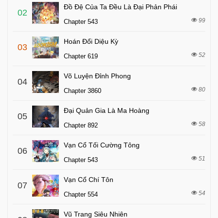
Đồ Đệ Của Ta Đều Là Đại Phản Phái
02
99
Chapter 543
Hoán Đổi Diệu Kỳ
03
52
Chapter 619
Võ Luyện Đỉnh Phong
04
80
Chapter 3860
Đại Quản Gia Là Ma Hoàng
05
58
Chapter 892
Vạn Cổ Tối Cường Tông
06
51
Chapter 543
Vạn Cổ Chí Tôn
07
54
Chapter 554
Vũ Trang Siêu Nhiên