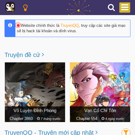
Website chính thức là
TruyenQQ
, truy cập các site giả mạo
sẽ bị hack tài khoản và dính virus.
Truyện đề cử
Vạn Cổ Chí Tôn
Ngã Lão Ma Thần
Chapter 554
Chapter 324
4 ngày trước
2 ngày trước
TruyenQQ - Truyện mới cập nhật