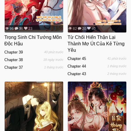
96
36
23
82
20
40
Trọng Sinh Chi Tướng Môn
Từ Chối Hiến Thận Lại
Độc Hậu
Thành Mợ Út Của Kẻ Từng
Yêu
Chapter 39
40 phút trước
Chapter 45
41 phút trước
Chapter 38
18 ngày trước
Chapter 44
1 tháng trước
Chapter 37
1 tháng trước
Chapter 43
2 tháng trước