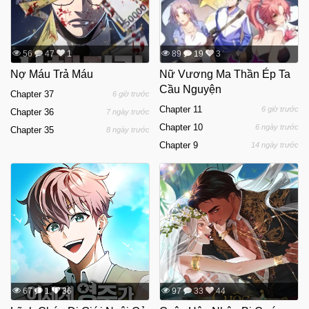
56
47
1
89
19
3
Nợ Máu Trả Máu
Nữ Vương Ma Thần Ép Ta
Cầu Nguyện
Chapter 37
6 giờ trước
Chapter 11
6 giờ trước
Chapter 36
7 ngày trước
Chapter 10
6 ngày trước
Chapter 35
8 ngày trước
Chapter 9
14 ngày trước
67
1
36
97
33
44