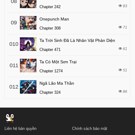
08
83
Chapter 242
Onepunch Man
09
71
Chapter 308
Ta Trời Sinh Đã Là Nhân Vật Phản Diện
010
61
Chapter 471
Ta Có Một Sơn Trại
011
51
Chapter 1274
Ngã Lão Ma Thần
012
86
Chapter 324
Liên hệ bản quyền
Chính sách bảo mật