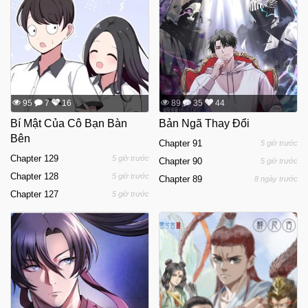
95
7
16
89
35
44
Bí Mật Của Cô Bạn Bàn
Bản Ngã Thay Đổi
Bên
Chapter 91
5 giờ trước
Chapter 129
5 giờ trước
Chapter 90
5 giờ trước
Chapter 128
5 giờ trước
Chapter 89
8 ngày trước
Chapter 127
5 giờ trước