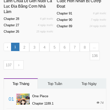
Lãnh Chúa Dị Giới Nuôi Cả
Cuộc Hôn Nhân Bị Cướp
Lục Địa Bằng Cơm Nhà
Đoạt
Làm
Chapter 91
6 giờ trước
Chapter 28
6 giờ trước
Chapter 90
7 ngày trước
Chapter 27
4 ngày trước
Chapter 89
14 ngày trước
Chapter 26
15 ngày trước
‹
1
...
2
3
4
5
6
7
8
136
137
›
Top Tháng
Top Tuần
Top Ngày
One Piece
01
74
Chapter 1189.1