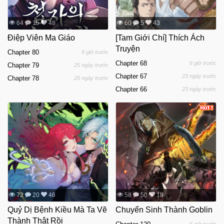
64
15
48
60
5
43
Điệp Viên Ma Giáo
[Tam Giới Chí] Thích Ách
Truyện
Chapter 80
6 giờ trước
Chapter 68
6 giờ trước
Chapter 79
25 ngày trước
Chapter 67
23 ngày trước
Chapter 78
25 ngày trước
Chapter 66
23 ngày trước
72
20
46
58
50
18
Quỷ Dị Bệnh Kiều Mà Ta Vẽ
Chuyển Sinh Thành Goblin
Thành Thật Rồi