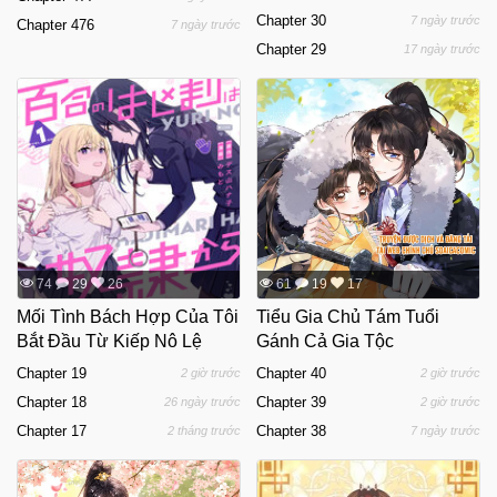
Chapter 30
7 ngày trước
Chapter 476
7 ngày trước
Chapter 29
17 ngày trước
74
29
26
61
19
17
Mối Tình Bách Hợp Của Tôi
Tiểu Gia Chủ Tám Tuổi
Bắt Đầu Từ Kiếp Nô Lệ
Gánh Cả Gia Tộc
Chapter 19
Chapter 40
2 giờ trước
2 giờ trước
Chapter 18
Chapter 39
26 ngày trước
2 giờ trước
Chapter 17
Chapter 38
2 tháng trước
7 ngày trước