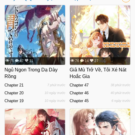
75
47
31
76
14
27
Ngủ Ngon Trong Dạ Dày
Giả Mù Trở Về, Tôi Xé Nát
Rồng
Hoắc Gia
Chapter 21
Chapter 47
7 phút trước
38 phút trước
Chapter 20
Chapter 46
10 ngày trước
40 phút trước
Chapter 19
Chapter 45
10 ngày trước
6 ngày trước