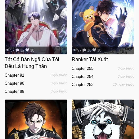
57
32
38
97
18
38
Tất Cả Bản Ngã Của Tôi
Ranker Tái Xuất
Đều Là Hung Thần
Chapter 255
3 giờ trước
Chapter 91
3 giờ trước
Chapter 254
3 giờ trước
Chapter 90
3 giờ trước
Chapter 253
15 ngày trước
Chapter 89
3 giờ trước