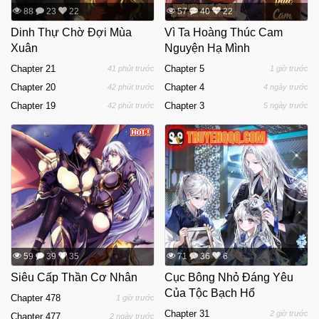
88
23
22
57
40
22
Dinh Thự Chờ Đợi Mùa
Vì Ta Hoàng Thúc Cam
Xuân
Nguyện Hạ Mình
Chapter 21
Chapter 5
41 phút trước
1 giờ trước
Chapter 20
Chapter 4
42 phút trước
4 ngày trước
Chapter 19
Chapter 3
42 phút trước
5 ngày trước
59
39
35
71
36
6
Siêu Cấp Thần Cơ Nhân
Cục Bông Nhỏ Đáng Yêu
Của Tộc Bạch Hổ
Chapter 478
1 giờ trước
Chapter 31
2 giờ trước
Chapter 477
2 ngày trước