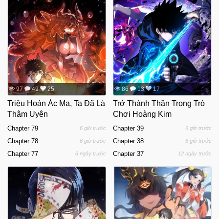
97
49
25
86
13
17
Triệu Hoán Ác Ma, Ta Đã Là
Trở Thành Thần Trong Trò
Thâm Uyên
Chơi Hoàng Kim
Chapter 79
Chapter 39
6 giờ trước
6 giờ trước
Chapter 78
Chapter 38
6 giờ trước
6 giờ trước
Chapter 77
Chapter 37
8 ngày trước
12 ngày trước