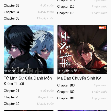
Chapter 120
6 giờ trước
Chapter 35
6 giờ trước
Chapter 119
7 ngày trước
Chapter 34
6 ngày trước
Chapter 118
14 ngày trước
Chapter 33
13 ngày trước
54
19
32
61
29
4
Tử Linh Sư Của Danh Môn
Ma Đạo Chuyển Sinh Ký
Kiếm Thuật
Chapter 183
6 giờ trước
Chapter 21
6 giờ trước
Chapter 182
1 ngày trước
Chapter 20
6 ngày trước
Chapter 181
1 ngày trước
Chapter 19
13 ngày trước