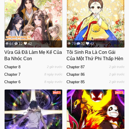
64
12
42
79
32
43
Vừa Gả Đã Làm Mẹ Kế Của
Tôi Sinh Ra Là Con Gái
Ba Nhóc Con
Của Một Thứ Phi Thấp Hèn
Chapter 8
Chapter 87
2 giờ trước
2 giờ trước
Chapter 7
Chapter 86
8 ngày trước
2 giờ trước
Chapter 6
Chapter 85
8 ngày trước
2 giờ trước