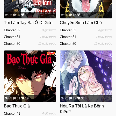
86
37
7
90
46
10
Tôi Làm Tay Sai Ở Dị Giới
Chuyển Sinh Làm Chó
Chapter 52
Chapter 52
3 giờ trước
4 giờ trước
Chapter 51
Chapter 51
7 ngày trước
7 ngày trước
Chapter 50
Chapter 50
12 ngày trước
12 ngày trước
88
11
19
91
19
31
Bạo Thực Giả
Hóa Ra Tôi Là Kẻ Bệnh
Kiều?
Chapter 41
4 giờ trước