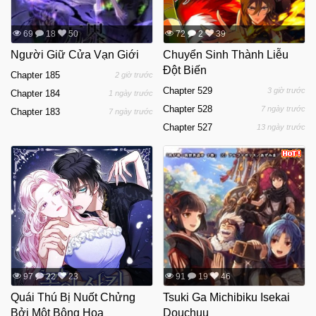
69
18
50
72
2
39
Người Giữ Cửa Vạn Giới
Chuyển Sinh Thành Liễu
Đột Biến
Chapter 185
2 giờ trước
Chapter 529
3 giờ trước
Chapter 184
1 ngày trước
Chapter 528
7 ngày trước
Chapter 183
7 ngày trước
Chapter 527
13 ngày trước
97
22
23
91
19
46
Quái Thú Bị Nuốt Chửng
Tsuki Ga Michibiku Isekai
Bởi Một Bông Hoa
Douchuu