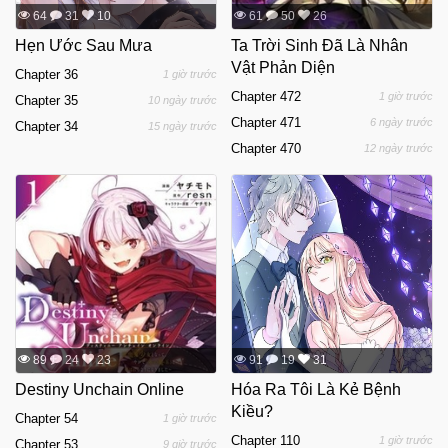
64
31
10
61
50
26
Hẹn Ước Sau Mưa
Ta Trời Sinh Đã Là Nhân
Vật Phản Diện
Chapter 36
1 giờ trước
Chapter 472
1 giờ trước
Chapter 35
10 ngày trước
Chapter 471
6 ngày trước
Chapter 34
15 ngày trước
Chapter 470
12 ngày trước
89
24
23
91
19
31
Destiny Unchain Online
Hóa Ra Tôi Là Kẻ Bệnh
Kiều?
Chapter 54
1 giờ trước
Chapter 110
1 giờ trước
Chapter 53
9 giờ trước