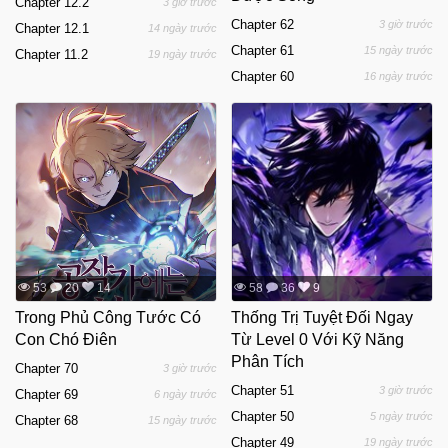
Chapter 12.2
3 giờ trước
Chapter 62
3 giờ trước
Chapter 12.1
14 ngày trước
Chapter 61
15 ngày trước
Chapter 11.2
19 ngày trước
Chapter 60
16 ngày trước
53
20
14
58
36
9
Trong Phủ Công Tước Có
Thống Trị Tuyệt Đối Ngay
Con Chó Điên
Từ Level 0 Với Kỹ Năng
Phân Tích
Chapter 70
3 giờ trước
Chapter 51
3 giờ trước
Chapter 69
6 ngày trước
Chapter 50
5 ngày trước
Chapter 68
15 ngày trước
Chapter 49
19 ngày trước