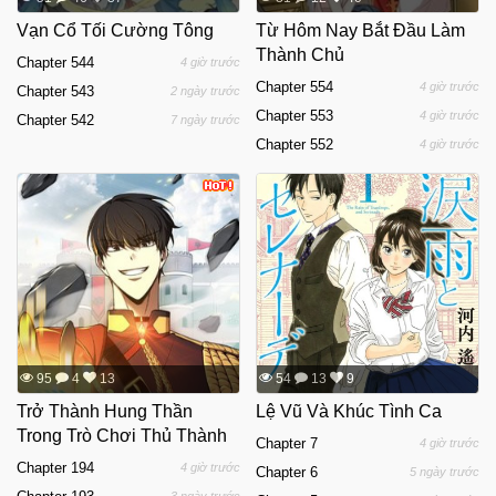
Vạn Cổ Tối Cường Tông
Từ Hôm Nay Bắt Đầu Làm
Thành Chủ
Chapter 544
4 giờ trước
Chapter 554
4 giờ trước
Chapter 543
2 ngày trước
Chapter 553
4 giờ trước
Chapter 542
7 ngày trước
Chapter 552
4 giờ trước
95
4
13
54
13
9
Trở Thành Hung Thần
Lệ Vũ Và Khúc Tình Ca
Trong Trò Chơi Thủ Thành
Chapter 7
4 giờ trước
Chapter 194
4 giờ trước
Chapter 6
5 ngày trước