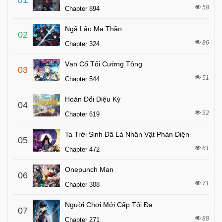
58
Chapter 894
Ngã Lão Ma Thần
02
86
Chapter 324
Vạn Cổ Tối Cường Tông
03
51
Chapter 544
Hoán Đổi Diệu Kỳ
04
52
Chapter 619
Ta Trời Sinh Đã Là Nhân Vật Phản Diện
05
61
Chapter 472
Onepunch Man
06
71
Chapter 308
Người Chơi Mới Cấp Tối Đa
07
88
Chapter 271