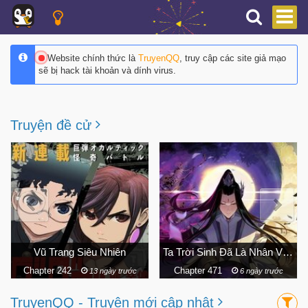
Website chính thức là
TruyenQQ
, truy cập các site giả mạo
sẽ bị hack tài khoản và dính virus.
Truyện đề cử
Ta Trời Sinh Đã Là Nhân Vật Phản Diện
Người Chơi Mới Cấp Tối Đa
Chapter 471
Chapter 271
6 ngày trước
5 giờ trước
TruyenQQ - Truyện mới cập nhật