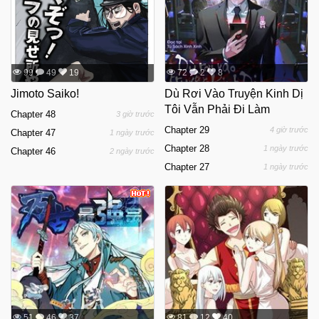
99
49
19
72
2
8
Jimoto Saiko!
Dù Rơi Vào Truyện Kinh Dị
Tôi Vẫn Phải Đi Làm
Chapter 48
3 giờ trước
Chapter 29
4 giờ trước
Chapter 47
1 ngày trước
Chapter 28
1 ngày trước
Chapter 46
2 ngày trước
Chapter 27
1 ngày trước
51
46
37
81
12
40