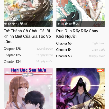
55
43
48
86
49
22
Trở Thành Cô Cháu Gái Bị
Run Run Rẩy Rẩy Chạy
Khinh Miệt Của Gia Tộc Võ
Khỏi Người
Lâm.
Chapter 55
1 giờ trước
Chapter 126
52 phút trước
Chapter 54
1 giờ trước
Chapter 125
11 ngày trước
Chapter 53
16 ngày trước
Chapter 124
18 ngày trước