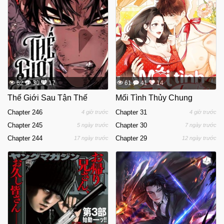
62
30
17
61
41
14
Thế Giới Sau Tận Thế
Mối Tình Thủy Chung
Chapter 246
Chapter 31
4 giờ trước
4 giờ trước
Chapter 245
Chapter 30
5 ngày trước
7 ngày trước
Chapter 244
Chapter 29
17 ngày trước
12 ngày trước