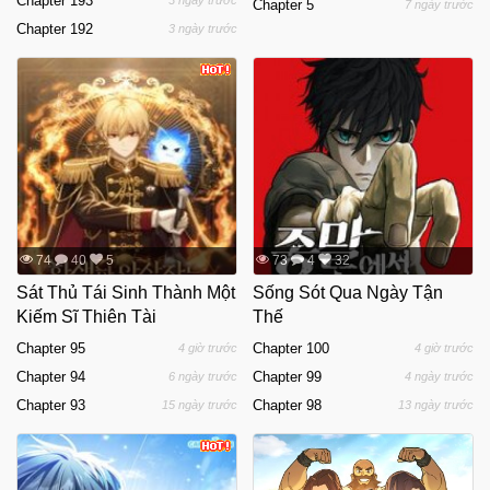
Chapter 193
3 ngày trước
Chapter 5
7 ngày trước
Chapter 192
3 ngày trước
74
40
5
73
4
32
Sát Thủ Tái Sinh Thành Một
Sống Sót Qua Ngày Tận
Kiếm Sĩ Thiên Tài
Thế
Chapter 95
Chapter 100
4 giờ trước
4 giờ trước
Chapter 94
Chapter 99
6 ngày trước
4 ngày trước
Chapter 93
Chapter 98
15 ngày trước
13 ngày trước