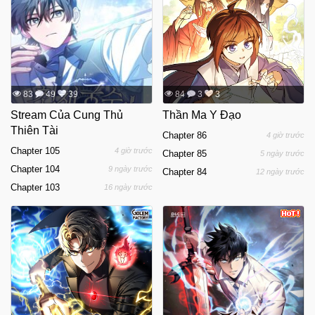
83
49
39
84
3
3
Stream Của Cung Thủ
Thần Ma Y Đạo
Thiên Tài
Chapter 86
4 giờ trước
Chapter 105
4 giờ trước
Chapter 85
5 ngày trước
Chapter 104
9 ngày trước
Chapter 84
12 ngày trước
Chapter 103
16 ngày trước