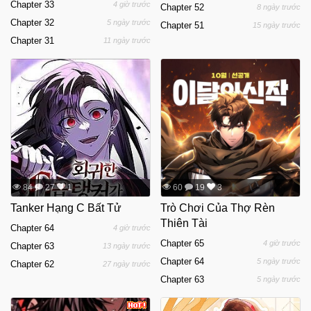
Chapter 33
4 giờ trước
Chapter 52
8 ngày trước
Chapter 32
5 ngày trước
Chapter 51
15 ngày trước
Chapter 31
11 ngày trước
84
27
1
60
19
3
Tanker Hạng C Bất Tử
Trò Chơi Của Thợ Rèn
Thiên Tài
Chapter 64
4 giờ trước
Chapter 65
4 giờ trước
Chapter 63
13 ngày trước
Chapter 64
5 ngày trước
Chapter 62
27 ngày trước
Chapter 63
5 ngày trước