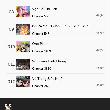
Vạn Cổ Chí Tôn
08
54
Chapter 556
Đồ Đệ Của Ta Đều Là Đại Phản Phái
09
99
Chapter 543
One Piece
010
74
Chapter 1189.1
Võ Luyện Đỉnh Phong
011
80
Chapter 3860
Vũ Trang Siêu Nhiên
012
83
Chapter 242