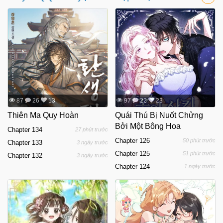
87
26
13
97
22
23
Thiên Ma Quy Hoàn
Quái Thú Bị Nuốt Chửng
Bởi Một Bông Hoa
Chapter 134
27 phút trước
Chapter 126
50 phút trước
Chapter 133
3 ngày trước
Chapter 125
51 phút trước
Chapter 132
3 ngày trước
Chapter 124
1 ngày trước