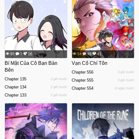
95
7
16
54
48
41
Bí Mật Của Cô Bạn Bàn
Vạn Cổ Chí Tôn
Bên
Chapter 556
3 giờ trước
Chapter 135
2 giờ trước
Chapter 555
3 giờ trước
Chapter 134
2 giờ trước
Chapter 554
6 ngày trước
Chapter 133
2 giờ trước