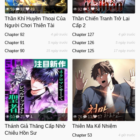
59
37
49
92
5
50
Thần Khí Huyền Thoại Của
Thần Chiến Tranh Trở Lại
Người Chơi Thiên Tài
Cấp 2
Chapter 92
Chapter 127
4 giờ trước
4 giờ trước
Chapter 91
Chapter 126
5 ngày trước
5 ngày trước
Chapter 90
Chapter 125
15 ngày trước
17 ngày trước
50
25
4
76
13
17
Thánh Giả Thăng Cấp Nhờ
Thiên Ma Kế Nhiệm
Chiêu Hồn Sư
Chapter 53
4 giờ trước