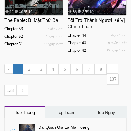
62
36
16
88
2
10
The Fable: Bí Mật Thứ Ba
Tôi Trở Thành Người Kế Vị
Chiến Thần
Chapter 53
4 giờ trước
Chapter 44
4 giờ trước
Chapter 52
7 ngày trước
Chapter 43
5 ngày trước
Chapter 51
14 ngày trước
Chapter 42
13 ngày trước
‹
1
...
2
3
4
5
6
7
8
137
138
›
Top Tháng
Top Tuần
Top Ngày
Đại Quản Gia Là Ma Hoàng
01