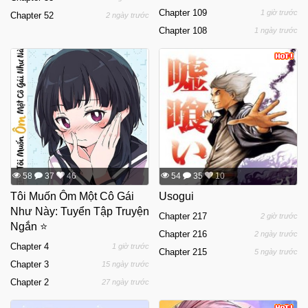
Chapter 109
1 giờ trước
Chapter 52
2 ngày trước
Chapter 108
1 ngày trước
58
37
46
54
35
10
Tôi Muốn Ôm Một Cô Gái
Usogui
Như Này: Tuyển Tập Truyện
Chapter 217
2 giờ trước
Ngắn ⭐
Chapter 216
2 ngày trước
Chapter 4
1 giờ trước
Chapter 215
5 ngày trước
Chapter 3
15 ngày trước
Chapter 2
27 ngày trước