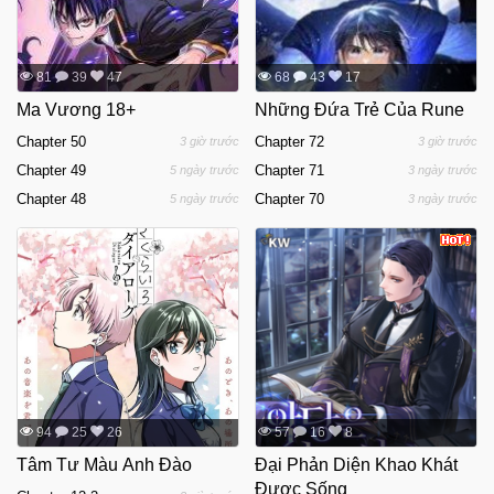
81
39
47
68
43
17
Ma Vương 18+
Những Đứa Trẻ Của Rune
Chapter 50
Chapter 72
3 giờ trước
3 giờ trước
Chapter 49
Chapter 71
5 ngày trước
3 ngày trước
Chapter 48
Chapter 70
5 ngày trước
3 ngày trước
94
25
26
57
16
8
Tâm Tư Màu Anh Đào
Đại Phản Diện Khao Khát
Được Sống