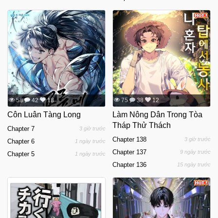
58
42
18
75
38
12
Côn Luân Tàng Long
Làm Nông Dân Trong Tòa
Tháp Thử Thách
Chapter 7
3 giờ trước
Chapter 138
3 giờ trước
Chapter 6
1 ngày trước
Chapter 137
9 ngày trước
Chapter 5
1 ngày trước
Chapter 136
15 ngày trước