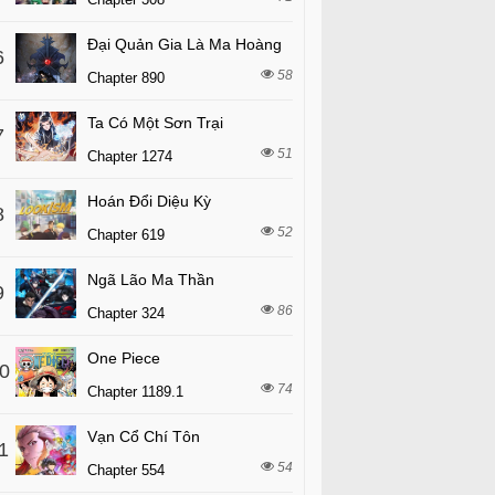
Đại Quản Gia Là Ma Hoàng
6
58
Chapter 890
Ta Có Một Sơn Trại
7
51
Chapter 1274
Hoán Đổi Diệu Kỳ
8
52
Chapter 619
Ngã Lão Ma Thần
9
86
Chapter 324
One Piece
0
74
Chapter 1189.1
Vạn Cổ Chí Tôn
1
54
Chapter 554