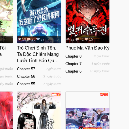
59
25
37
92
41
15
Tôi
Trò Chơi Sinh Tồn,
Phục Ma Vấn Đạo Ký
a
Ta Độc Chiếm Mạng
Chapter 8
2 giờ trước
Lưới Tình Báo Quái
Chapter 7
6 ngày trước
Vật Hoang Dã
Chapter 57
 giờ trước
2 giờ trước
Chapter 6
10 ngày trước
Chapter 56
gày trước
3 ngày trước
Chapter 55
gày trước
7 ngày trước