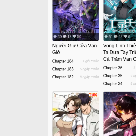
69
18
50
51
43
6
Người Giữ Cửa Vạn
Vong Linh Thiê
Giới
Ta Đưa Tay Tri
Cả Trăm Vạn C
Chapter 184
1 giờ trước
Chapter 36
1
Chapter 183
5 ngày trước
Chapter 35
4 n
Chapter 182
8 ngày trước
Chapter 34
8 n