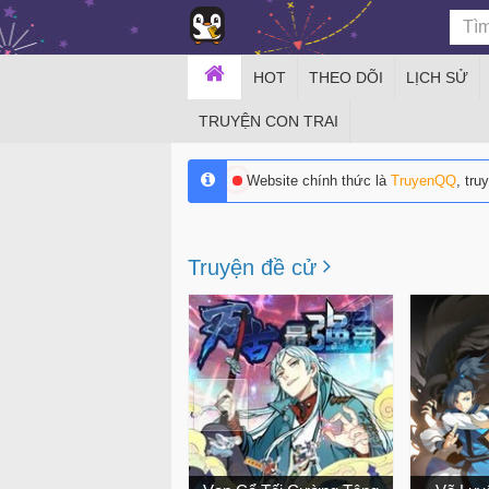
HOT
THEO DÕI
LỊCH SỬ
TRUYỆN CON TRAI
Website chính thức là
TruyenQQ
, tru
Truyện đề cử