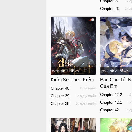
Chapter 27
7 n
Lên
Chapter 26
14 n
99
20
26
83
27
45
Kiếm Sư Thực Kiếm
Ban Cho Tôi N
Của Em
Chapter 40
2 giờ trước
Chapter 42.2
2
Chapter 39
3 ngày trước
Chapter 42.1
2
Chapter 38
14 ngày trước
Chapter 42
6 n