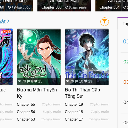
ện Đỉnh Phong
Onepunch Man
Vạn Cổ Ch
860
Chapter 308
Chapter 554
7 tháng trước
6 ngày trước
3
hật
To
0
0
0
70
8
25
79
10
29
Xúc
Đường Môn Truyền
Đô Thị Thần Cấp
Kỳ
Tông Sư
0
Chapter 55
Chapter 19
hút trước
25 phút trước
26 phút trước
Chapter 54
Chapter 18
gày trước
8 ngày trước
7 ngày trước
Chapter 53
Chapter 17
gày trước
15 ngày trước
14 ngày trước
0