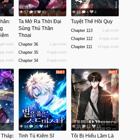
57
9
42
61
4
4
Nhân:
Ta Mở Ra Thời Đại
Tuyệt Thế Hồi Quy
ng
Sủng Thú Thần
Chapter 113
1 giờ trước
hiệm
Thoại
Chapter 112
8 ngày trước
Chapter 36
 giờ trước
1 giờ trước
Chapter 111
14 ngày trước
Chapter 35
gày trước
4 ngày trước
Chapter 34
gày trước
8 ngày trước
94
20
44
98
11
14
 Tháp:
Tinh Tú Kiếm Sĩ
Tôi Bị Hiểu Lầm Là