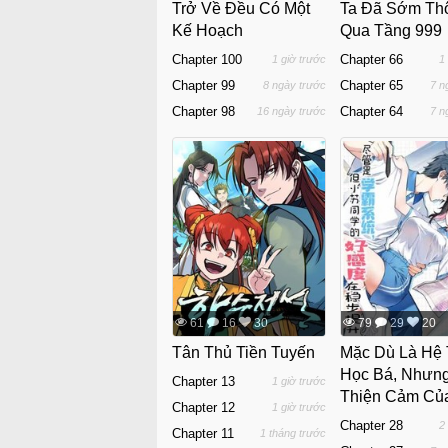
Trở Về Đều Có Một
Ta Đã Sớm Th
Kế Hoạch
Qua Tầng 999
Chapter 100
Chapter 66
1 giờ trước
1
Chapter 99
Chapter 65
8 ngày trước
7 n
Chapter 98
Chapter 64
16 ngày trước
7 n
61
16
30
79
29
20
Tân Thủ Tiền Tuyến
Mặc Dù Là Hệ
Học Bá, Nhưn
Chapter 13
1 giờ trước
Thiện Cảm Củ
Chapter 12
1 giờ trước
Học Tiểu Tô Lạ
Chapter 28
2
Chapter 11
1 tháng trước
Vững Bước Tă