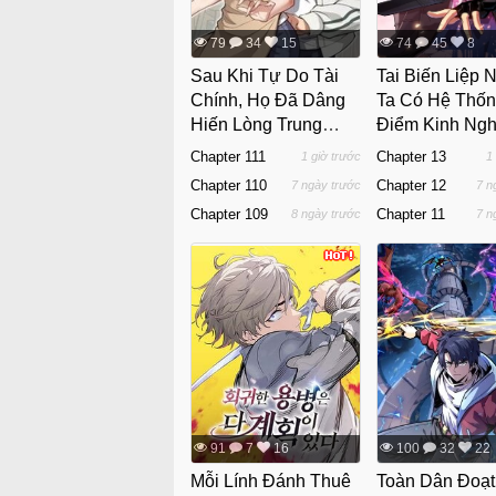
79
34
15
74
45
8
Sau Khi Tự Do Tài
Tai Biến Liệp 
Chính, Họ Đã Dâng
Ta Có Hệ Thố
Hiến Lòng Trung
Điểm Kinh Ng
Thành
Chapter 111
Chapter 13
1 giờ trước
1
Chapter 110
Chapter 12
7 ngày trước
7 n
Chapter 109
Chapter 11
8 ngày trước
7 n
91
7
16
100
32
22
Mỗi Lính Đánh Thuê
Toàn Dân Đoạt