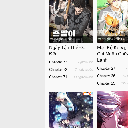
84
38
25
99
47
14
Ngày Tận Thế Đã
Mặc Kệ Kế Vị, 
Đến
Chỉ Muốn Chữ
Lành
Chapter 73
2 giờ trước
Chapter 27
2
Chapter 72
7 ngày trước
Chapter 26
3 n
Chapter 71
14 ngày trước
Chapter 25
12 n