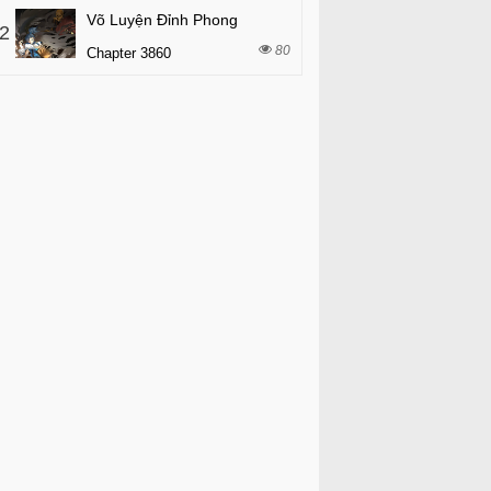
Võ Luyện Đỉnh Phong
2
80
Chapter 3860