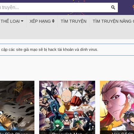
THỂ LOẠI
XẾP HẠNG
TÌM TRUYỆN
TÌM TRUYỆN NÂNG
y cập các site giả mạo sẽ bị hack tài khoản và dính virus.