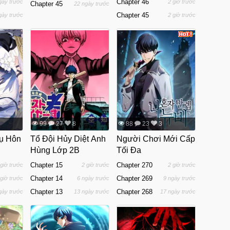
Chapter 46
gày trước
2 giờ trước
Chapter 45
22 ngày trước
Chapter 45
gày trước
2 giờ trước
99
27
8
88
23
3
ụ Hôn
Tổ Đội Hủy Diệt Anh
Người Chơi Mới Cấp
Hùng Lớp 2B
Tối Đa
Chapter 15
Chapter 270
 giờ trước
2 giờ trước
2 giờ trước
Chapter 14
Chapter 269
 giờ trước
6 ngày trước
9 ngày trước
Chapter 13
Chapter 268
gày trước
13 ngày trước
17 ngày trước