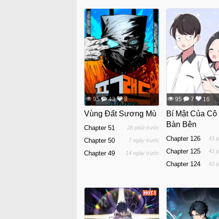
95
43
8
95
7
16
Vùng Đất Sương Mù
Bí Mật Của Cô
Bàn Bên
Chapter 51
28 phút trước
Chapter 126
41 p
Chapter 50
7 ngày trước
Chapter 125
41 p
Chapter 49
14 ngày trước
Chapter 124
42 p