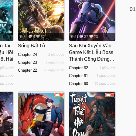
01
84
4
32
51
37
23
n Tai:
Sống Bất Tử
Sau Khi Xuyên Vào
ệu Hồi
Game Kết Liễu Boss
Chapter 24
1 giờ trước
ốt Hải
Thành Công Đứng
Chapter 23
9 ngày trước
Nhất
Chapter 62
 giờ trước
1 giờ trước
Chapter 22
17 ngày trước
Chapter 61
gày trước
6 ngày trước
Chapter 60
gày trước
20 ngày trước