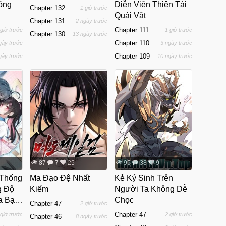
ông
Diễn Viên Thiên Tài
Chapter 132
1 giờ trước
Quái Vật
Chapter 131
2 ngày trước
Chapter 111
 giờ trước
1 giờ trước
Chapter 130
13 ngày trước
Chapter 110
gày trước
3 ngày trước
Chapter 109
gày trước
10 ngày trước
87
7
25
95
38
9
 Thống
Ma Đạo Đệ Nhất
Kẻ Ký Sinh Trên
g Độ
Kiếm
Người Ta Không Dễ
a Bạn
Chọc
Chapter 47
2 giờ trước
i
Chapter 47
 giờ trước
2 giờ trước
Chapter 46
8 ngày trước
ng