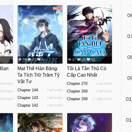
0
0
0
74
43
4
87
10
50
 Bạn
Mạt Thế Hàn Băng:
Tôi Là Tân Thủ Có
Ta Tích Trữ Trăm Tỷ
Cấp Cao Nhất
0
Vật Tư
Chapter 270
hút trước
1 giờ trước
Chapter 144
1 giờ trước
Chapter 269
hút trước
1 giờ trước
Chapter 143
1 giờ trước
01
Chapter 268
hút trước
17 ngày trước
Chapter 142
1 giờ trước
01