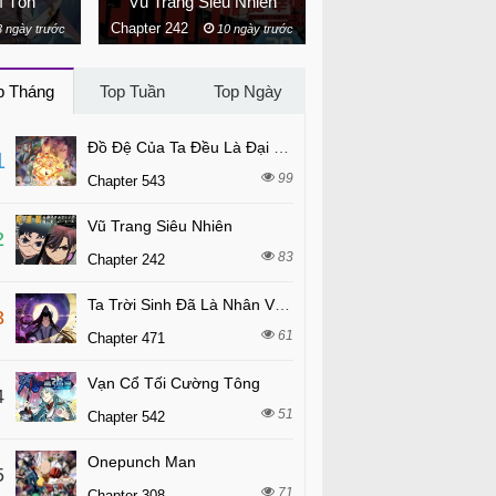
í Tôn
Vũ Trang Siêu Nhiên
Chapter 242
Chapter 471
 ngày trước
10 ngày trước
3 ngày t
p Tháng
Top Tuần
Top Ngày
Đồ Đệ Của Ta Đều Là Đại Phản Phái
1
99
Chapter 543
Vũ Trang Siêu Nhiên
2
83
Chapter 242
Ta Trời Sinh Đã Là Nhân Vật Phản Diện
3
61
Chapter 471
Vạn Cổ Tối Cường Tông
4
51
Chapter 542
Onepunch Man
5
71
Chapter 308