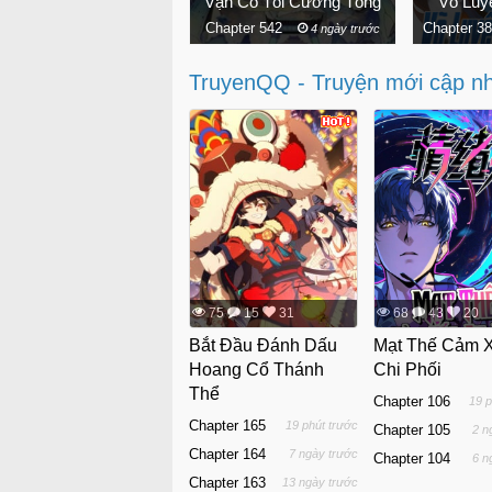
Đại Quản Gia Là Ma Hoàng
Vạn Cổ Tối Cường Tông
Võ Luy
apter 890
Chapter 542
Chapter 3
5 ngày trước
4 ngày trước
TruyenQQ - Truyện mới cập n
75
15
31
68
43
20
Bắt Đầu Đánh Dấu
Mạt Thế Cảm 
Hoang Cổ Thánh
Chi Phối
Thể
Chapter 106
19 p
Chapter 165
19 phút trước
Chapter 105
2 n
Chapter 164
7 ngày trước
Chapter 104
6 n
Chapter 163
13 ngày trước