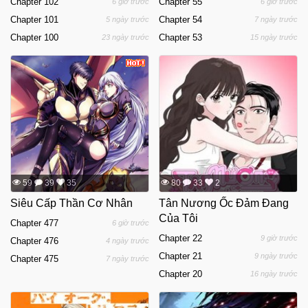
Chapter 102
Chapter 55
6 giờ trước
6 giờ trước
Chapter 101
Chapter 54
5 ngày trước
7 ngày trước
Chapter 100
Chapter 53
23 ngày trước
15 ngày trước
59
39
35
80
33
2
Siêu Cấp Thần Cơ Nhân
Tân Nương Ốc Đảm Đang
Của Tôi
Chapter 477
6 giờ trước
Chapter 22
9 giờ trước
Chapter 476
4 ngày trước
Chapter 21
9 ngày trước
Chapter 475
7 ngày trước
Chapter 20
16 ngày trước