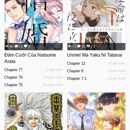
98
11
3
79
31
23
Đám Cưới Của Natsume
Unmei Wa Yaku Ni Tatanai
Arata
Chapter 12
12 giờ trước
Chapter 77
12 giờ trước
Chapter 8
19 giờ trước
Chapter 76
24 ngày trước
Chapter 7.1
20 giờ trước
Chapter 75
26 ngày trước