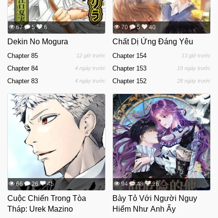
67
5
6
70
5
40
Dekin No Mogura
Chất Dị Ứng Đáng Yêu
Chapter 85
Chapter 154
12 giờ trước
13 giờ trước
Chapter 84
Chapter 153
4 ngày trước
19 ngày trước
Chapter 83
Chapter 152
4 ngày trước
28 ngày trước
66
26
45
94
48
26
Cuộc Chiến Trong Tòa
Bày Tỏ Với Người Nguy
Tháp: Urek Mazino
Hiểm Như Anh Ấy