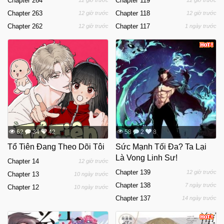
Chapter 264
Chapter 119
12 giờ trước
12 giờ trước
Chapter 263
Chapter 118
12 giờ trước
12 giờ trước
Chapter 262
Chapter 117
12 giờ trước
1 ngày trước
62
34
42
58
2
8
Tổ Tiên Đang Theo Dõi Tôi
Sức Mạnh Tối Đa? Ta Lại
Là Vong Linh Sư!
Chapter 14
12 giờ trước
Chapter 139
12 giờ trước
Chapter 13
10 ngày trước
Chapter 138
7 ngày trước
Chapter 12
10 ngày trước
Chapter 137
14 ngày trước