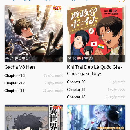
64
1
17
90
1
36
Gacha Vô Hạn
Khi Trai Đẹp Là Quốc Gia -
Chiseigaku Boys
Chapter 213
24 phút trước
Chapter 20
1 giờ trước
Chapter 212
7 ngày trước
Chapter 19
9 ngày trước
Chapter 211
13 ngày trước
Chapter 18
22 ngày trước