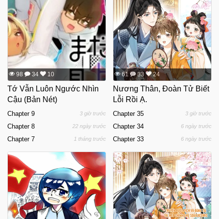
98
34
10
61
33
24
Tớ Vẫn Luôn Ngước Nhìn
Nương Thân, Đoàn Tử Biết
Cậu (Bản Nét)
Lỗi Rồi Ạ.
Chapter 9
Chapter 35
3 giờ trước
3 giờ trước
Chapter 8
Chapter 34
22 ngày trước
6 ngày trước
Chapter 7
Chapter 33
1 tháng trước
6 ngày trước