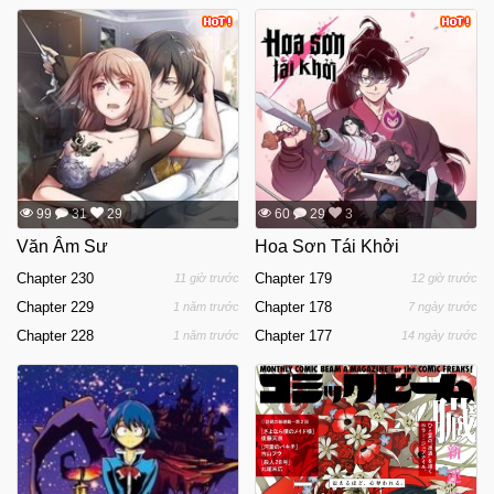
99
31
29
60
29
3
Văn Âm Sư
Hoa Sơn Tái Khởi
Chapter 230
Chapter 179
11 giờ trước
12 giờ trước
Chapter 229
Chapter 178
1 năm trước
7 ngày trước
Chapter 228
Chapter 177
1 năm trước
14 ngày trước