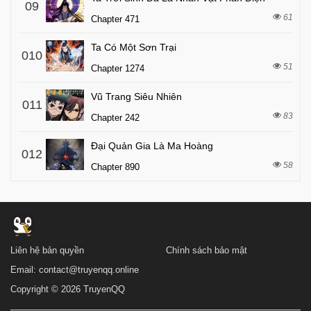
09
61
Chapter 471
Ta Có Một Sơn Trại
010
51
Chapter 1274
Vũ Trang Siêu Nhiên
011
83
Chapter 242
Đại Quản Gia Là Ma Hoàng
012
58
Chapter 890
Liên hệ bản quyền
Chính sách bảo mật
Email:
contact@truyenqq.online
Copyright © 2026 TruyenQQ