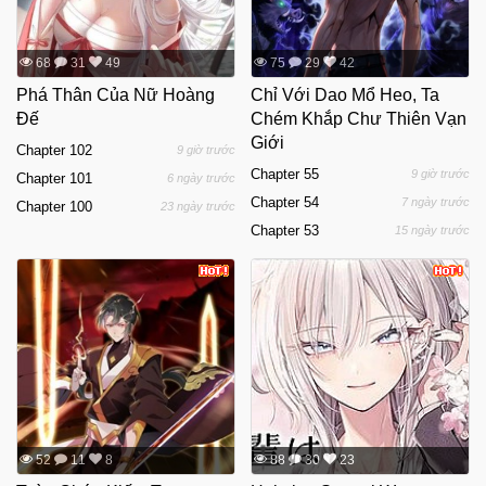
68
31
49
75
29
42
Phá Thân Của Nữ Hoàng
Chỉ Với Dao Mổ Heo, Ta
Đế
Chém Khắp Chư Thiên Vạn
Giới
Chapter 102
9 giờ trước
Chapter 55
9 giờ trước
Chapter 101
6 ngày trước
Chapter 54
7 ngày trước
Chapter 100
23 ngày trước
Chapter 53
15 ngày trước
52
11
8
88
30
23