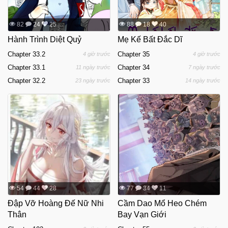
82
24
25
88
18
40
Hành Trình Diệt Quỷ
Mẹ Kế Bất Đắc Dĩ
Chapter 33.2
Chapter 35
4 giờ trước
4 giờ trước
Chapter 33.1
Chapter 34
11 ngày trước
7 ngày trước
Chapter 32.2
Chapter 33
23 ngày trước
14 ngày trước
54
44
28
77
34
11
Đập Vỡ Hoàng Đế Nữ Nhi
Cầm Dao Mổ Heo Chém
Thân
Bay Vạn Giới