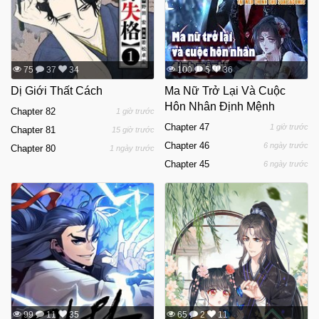
75
37
34
100
5
36
Dị Giới Thất Cách
Ma Nữ Trở Lại Và Cuộc
Hôn Nhân Định Mệnh
Chapter 82
1 giờ trước
Chapter 47
1 giờ trước
Chapter 81
15 giờ trước
Chapter 46
6 ngày trước
Chapter 80
1 ngày trước
Chapter 45
6 ngày trước
99
11
35
65
2
11