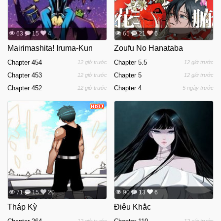
63
15
4
65
21
6
Mairimashita! Iruma-Kun
Zoufu No Hanataba
Chapter 454
Chapter 5.5
12 giờ trước
12 giờ trước
Chapter 453
Chapter 5
12 giờ trước
12 giờ trước
Chapter 452
Chapter 4
12 giờ trước
5 ngày trước
71
15
20
90
13
6
Tháp Kỳ
Điêu Khắc