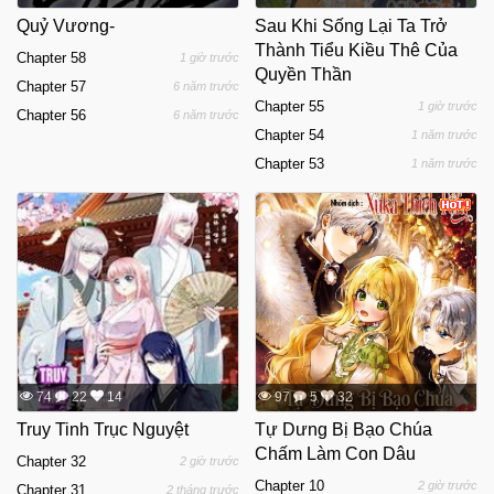
Quỷ Vương-
Sau Khi Sống Lại Ta Trở
Thành Tiểu Kiều Thê Của
Chapter 58
1 giờ trước
Quyền Thần
Chapter 57
6 năm trước
Chapter 55
1 giờ trước
Chapter 56
6 năm trước
Chapter 54
1 năm trước
Chapter 53
1 năm trước
74
22
14
97
5
32
Truy Tinh Trục Nguyệt
Tự Dưng Bị Bạo Chúa
Chấm Làm Con Dâu
Chapter 32
2 giờ trước
Chapter 10
2 giờ trước
Chapter 31
2 tháng trước