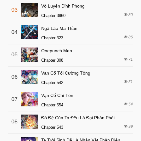
Võ Luyện Đỉnh Phong
03
80
Chapter 3860
Ngã Lão Ma Thần
04
86
Chapter 323
Onepunch Man
05
71
Chapter 308
Vạn Cổ Tối Cường Tông
06
51
Chapter 542
Vạn Cổ Chí Tôn
07
54
Chapter 554
Đồ Đệ Của Ta Đều Là Đại Phản Phái
08
99
Chapter 543
Ta Trời Sinh Đã Là Nhân Vật Phản Diện