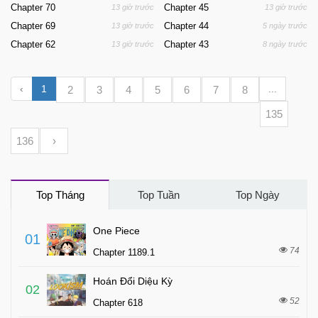
Chapter 70
Chapter 45
13 giờ trước
13 giờ trước
Chapter 69
Chapter 44
13 giờ trước
5 ngày trước
Chapter 62
Chapter 43
13 giờ trước
8 ngày trước
‹
1
...
2
3
4
5
6
7
8
135
136
›
Top Tháng
Top Tuần
Top Ngày
One Piece
01
74
Chapter 1189.1
Hoán Đổi Diệu Kỳ
02
52
Chapter 618