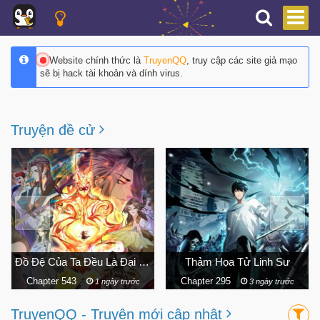
Website chính thức là
TruyenQQ
, truy cập các site giả mạo
sẽ bị hack tài khoản và dính virus.
Truyện đề cử
Thảm Họa Tử Linh Sư
Ngã Lão Ma Thần
Chapter 295
Chapter 323
3 ngày trước
6 ngày trước
TruyenQQ - Truyện mới cập nhật