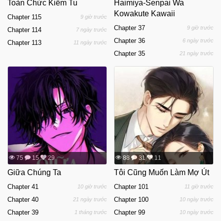
Toàn Chức Kiếm Tu
Haimiya-Senpai Wa
Kowakute Kawaii
Chapter 115
9 giờ trước
Chapter 37
9 giờ trước
Chapter 114
7 ngày trước
Chapter 36
6 ngày trước
Chapter 113
11 ngày trước
Chapter 35
21 ngày trước
75
15
29
88
31
11
Giữa Chúng Ta
Tôi Cũng Muốn Làm Mợ Út
Chapter 41
Chapter 101
10 giờ trước
11 giờ trước
Chapter 40
Chapter 100
21 ngày trước
10 ngày trước
Chapter 39
Chapter 99
1 tháng trước
10 ngày trước