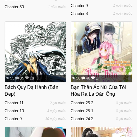
Chapter 9
1 ngày trước
Chapter 30
1 năm trước
Chapter 8
1 ngày trước
55
35
18
50
40
1
Bách Quỷ Dạ Hành (Bản
Bạn Thân Ác Nữ Của Tôi
Đẹp)
Hóa Ra Là Đàn Ông
Chapter 11
Chapter 25.2
2 giờ trước
3 giờ trước
Chapter 10
Chapter 25.1
3 ngày trước
3 giờ trước
Chapter 9
Chapter 24.2
10 ngày trước
3 giờ trước