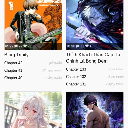
99
22
21
90
11
1
Biorg Trinity
Thích Khách Thần Cấp, Ta
Chính Là Bóng Đêm
Chapter 42
9 giờ trước
Chapter 133
9 giờ trước
Chapter 41
22 ngày trước
Chapter 132
9 giờ trước
Chapter 40
1 tháng trước
Chapter 131
7 ngày trước