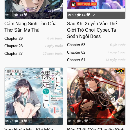
99
30
1
97
14
12
Cẩm Nang Sinh Tồn Của
Sau Khi Xuyên Vào Thế
Thợ Săn Ma Thú
Giới Trò Chơi Cyber, Ta
Soán Ngôi Boss
Chapter 29
6 giờ trước
Chapter 63
6 giờ trước
Chapter 28
7 ngày trước
Chapter 62
7 ngày trước
Chapter 27
13 ngày trước
Chapter 61
13 ngày trước
74
10
32
76
9
1
Vào Ngày Mai, Khi Mùa
Bản Chất Của Chuyển Sinh