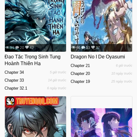
99
20
42
96
13
37
Đạo Tặc Trọng Sinh Tung
Dragon No I De Oyasumi
Hoành Thiên Hạ
Chapter 21
6 giờ trước
Chapter 34
5 giờ trước
Chapter 20
10 ngày trước
Chapter 33
14 giờ trước
Chapter 19
25 ngày trước
Chapter 32.1
6 ngày trước