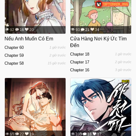
92
16
20
93
21
34
Nếu Anh Muốn Có Em
Cửa Hàng Nơi Ký Ức Tìm
Đến
Chapter 60
1 giờ trước
Chapter 18
1 giờ trước
Chapter 59
2 giờ trước
Chapter 17
2 giờ trước
Chapter 58
15 giờ trước
Chapter 16
3 giờ trước
65
22
19
100
18
17