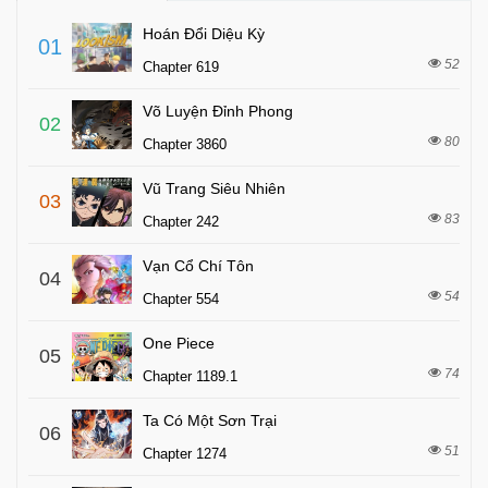
Hoán Đổi Diệu Kỳ
01
52
Chapter 619
Võ Luyện Đỉnh Phong
02
80
Chapter 3860
Vũ Trang Siêu Nhiên
03
83
Chapter 242
Vạn Cổ Chí Tôn
04
54
Chapter 554
One Piece
05
74
Chapter 1189.1
Ta Có Một Sơn Trại
06
51
Chapter 1274