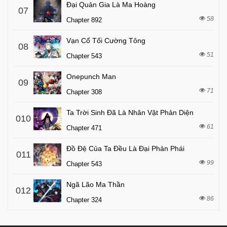
Đại Quản Gia Là Ma Hoàng
07
58
Chapter 892
Vạn Cổ Tối Cường Tông
08
51
Chapter 543
Onepunch Man
09
71
Chapter 308
Ta Trời Sinh Đã Là Nhân Vật Phản Diện
010
61
Chapter 471
Đồ Đệ Của Ta Đều Là Đại Phản Phái
011
99
Chapter 543
Ngã Lão Ma Thần
012
86
Chapter 324