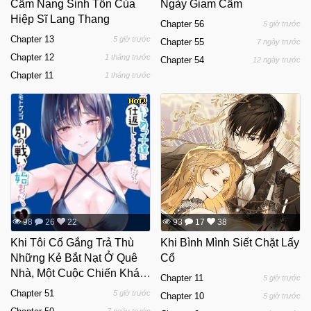
Cẩm Nang Sinh Tồn Của
Ngày Giam Cầm
Hiệp Sĩ Lang Thang
Chapter 56
5 giờ trước
Chapter 13
5 giờ trước
Chapter 55
7 ngày trước
Chapter 12
1 tháng trước
Chapter 54
12 ngày trước
Chapter 11
1 tháng trước
98
26
22
93
17
38
Khi Tôi Cố Gắng Trả Thù
Khi Bình Mình Siết Chặt Lấy
Những Kẻ Bắt Nạt Ở Quê
Cổ
Nhà, Một Cuộc Chiến Khác
Chapter 11
5 giờ trước
Lại Bắt Đầu
Chapter 51
5 giờ trước
Chapter 10
5 giờ trước