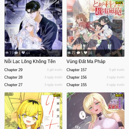
73
1
44
77
5
16
Nỗi Lạc Lõng Không Tên
Vùng Đất Ma Pháp
Chapter 29
Chapter 157
5 giờ trước
5 giờ trước
Chapter 28
Chapter 156
3 ngày trước
3 ngày trước
Chapter 27
Chapter 155
3 ngày trước
6 ngày trước