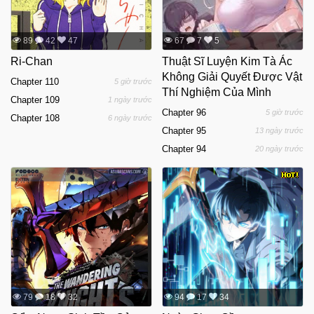
89
42
47
67
7
5
Ri-Chan
Thuật Sĩ Luyện Kim Tà Ác
Không Giải Quyết Được Vật
Chapter 110
5 giờ trước
Thí Nghiệm Của Mình
Chapter 109
1 ngày trước
Chapter 96
5 giờ trước
Chapter 108
6 ngày trước
Chapter 95
13 ngày trước
Chapter 94
20 ngày trước
79
18
32
94
17
34