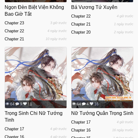
Ngọn Đèn Biệt Viện Không
Bá Vương Tứ Xuyên
Bao Giờ Tắt
Chapter 22
4 giờ trước
Chapter 23
3 giờ trước
Chapter 21
1 ngày trước
Chapter 22
4 ngày trước
Chapter 20
2 ngày trước
Chapter 21
10 ngày trước
64
9
11
64
4
16
Trọng Sinh Chi Nữ Tướng
Nữ Tướng Quân Trọng Sinh
Tinh
Chapter 17
4 giờ trước
Chapter 17
4 giờ trước
Chapter 16
16 ngày trước
Chapter 16
4 giờ trước