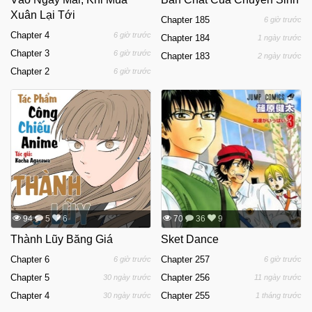
Xuân Lại Tới
Chapter 185
6 giờ trước
Chapter 4
6 giờ trước
Chapter 184
1 ngày trước
Chapter 3
6 giờ trước
Chapter 183
2 ngày trước
Chapter 2
6 giờ trước
94
5
6
70
36
9
Thành Lũy Băng Giá
Sket Dance
Chapter 6
Chapter 257
6 giờ trước
6 giờ trước
Chapter 5
Chapter 256
30 ngày trước
11 ngày trước
Chapter 4
Chapter 255
30 ngày trước
1 tháng trước