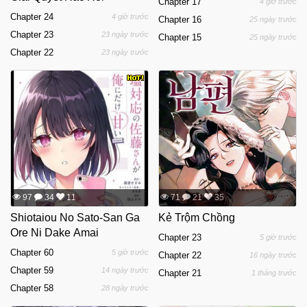
Chapter 17
4 giờ trước
Chapter 24
4 giờ trước
Chapter 16
25 ngày trước
Chapter 23
23 ngày trước
Chapter 15
25 ngày trước
Chapter 22
23 ngày trước
97
34
11
71
21
35
Shiotaiou No Sato-San Ga
Kẻ Trộm Chồng
Ore Ni Dake Amai
Chapter 23
5 giờ trước
Chapter 60
5 giờ trước
Chapter 22
16 ngày trước
Chapter 59
14 ngày trước
Chapter 21
1 tháng trước
Chapter 58
28 ngày trước