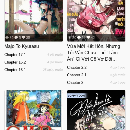
89
5
35
80
24
42
Majo To Kyurasu
Vừa Mới Kết Hôn, Nhưng
Tôi Vẫn Chưa Thể "Làm
Chapter 17.1
4 giờ trước
Ăn" Gì Với Cô Vợ Đội
Chapter 16.2
4 giờ trước
Trưởng
Chapter 2.2
4 giờ trước
Chapter 16.1
25 ngày trước
Chapter 2.1
4 giờ trước
Chapter 2
4 giờ trước