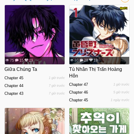
75
15
29
80
28
18
Giữa Chúng Ta
Tù Nhân Thị Trấn Hoàng
Hôn
Chapter 45
1 giờ trước
Chapter 47
1 giờ trước
Chapter 44
7 giờ trước
Chapter 46
5 giờ trước
Chapter 43
7 giờ trước
Chapter 45
1 ngày trước