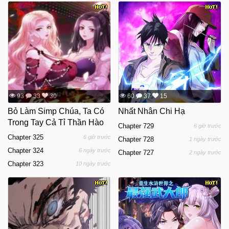
93
33
30
60
37
15
Bỏ Làm Simp Chúa, Ta Có
Nhất Nhân Chi Hạ
Trong Tay Cả Tỉ Thần Hào
Chapter 729
6 giờ trước
Chapter 325
6 giờ trước
Chapter 728
1 ngày trước
Chapter 324
6 ngày trước
Chapter 727
2 ngày trước
Chapter 323
10 ngày trước