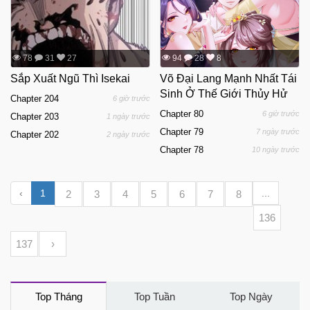
78
31
27
94
28
8
Sắp Xuất Ngũ Thì Isekai
Võ Đại Lang Mạnh Nhất Tái
Sinh Ở Thế Giới Thủy Hử
Chapter 204
6 giờ trước
Chapter 80
6 giờ trước
Chapter 203
1 ngày trước
Chapter 79
7 ngày trước
Chapter 202
2 ngày trước
Chapter 78
10 ngày trước
‹
1
...
2
3
4
5
6
7
8
136
137
›
Top Tháng
Top Tuần
Top Ngày