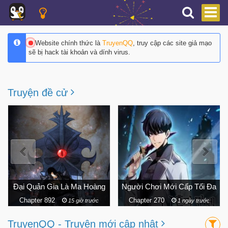
Website chính thức là
TruyenQQ
, truy cập các site giả mạo
sẽ bị hack tài khoản và dính virus.
Truyện đề cử
Người Chơi Mới Cấp Tối Đa
Vũ Trang Siêu Nhiên
Chapter 270
Chapter 242
1 ngày trước
11 ngày trước
TruyenQQ - Truyện mới cập nhật