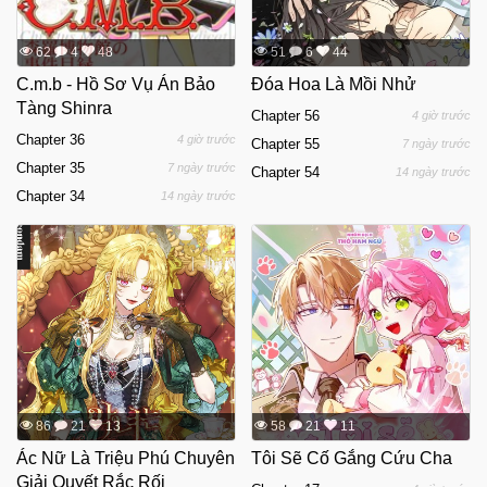
62
4
48
51
6
44
C.m.b - Hồ Sơ Vụ Án Bảo
Đóa Hoa Là Mồi Nhử
Tàng Shinra
Chapter 56
4 giờ trước
Chapter 36
4 giờ trước
Chapter 55
7 ngày trước
Chapter 35
7 ngày trước
Chapter 54
14 ngày trước
Chapter 34
14 ngày trước
86
21
13
58
21
11
Ác Nữ Là Triệu Phú Chuyên
Tôi Sẽ Cố Gắng Cứu Cha
Giải Quyết Rắc Rối