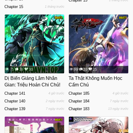
Chapter 15
1 tháng trước
Chapter 15
1 tháng trước
75
39
30
99
33
25
Dị Biến Giáng Lâm Nhân
Ta Thật Không Muốn Học
Gian: Triệu Hoán Chi Chủ!
Cấm Chú
Chapter 141
Chapter 185
4 giờ trước
4 giờ trước
Chapter 140
Chapter 184
2 ngày trước
7 ngày trước
Chapter 139
Chapter 183
7 ngày trước
13 ngày trước