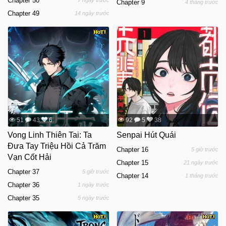
Chapter 50
7 ngày trước
Chapter 9
4 tháng trước
Chapter 49
14 ngày trước
51
43
6
92
5
38
Vong Linh Thiên Tai: Ta
Senpai Hút Quái
Đưa Tay Triệu Hồi Cả Trăm
Chapter 16
5 giờ trước
Vạn Cốt Hải
Chapter 15
21 ngày trước
Chapter 37
5 giờ trước
Chapter 14
1 tháng trước
Chapter 36
1 ngày trước
Chapter 35
5 ngày trước