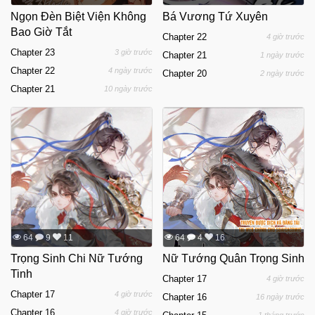
Ngọn Đèn Biệt Viện Không
Bá Vương Tứ Xuyên
Bao Giờ Tắt
Chapter 22
4 giờ trước
Chapter 23
3 giờ trước
Chapter 21
1 ngày trước
Chapter 22
4 ngày trước
Chapter 20
2 ngày trước
Chapter 21
10 ngày trước
64
9
11
64
4
16
Trọng Sinh Chi Nữ Tướng
Nữ Tướng Quân Trọng Sinh
Tinh
Chapter 17
4 giờ trước
Chapter 17
4 giờ trước
Chapter 16
16 ngày trước
Chapter 16
4 giờ trước