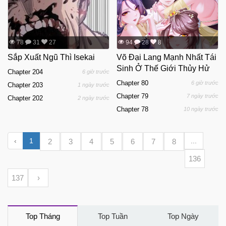
78
31
27
94
28
8
Sắp Xuất Ngũ Thì Isekai
Võ Đại Lang Mạnh Nhất Tái
Sinh Ở Thế Giới Thủy Hử
Chapter 204
6 giờ trước
Chapter 80
6 giờ trước
Chapter 203
1 ngày trước
Chapter 79
7 ngày trước
Chapter 202
2 ngày trước
Chapter 78
10 ngày trước
‹
1
...
2
3
4
5
6
7
8
136
137
›
Top Tháng
Top Tuần
Top Ngày