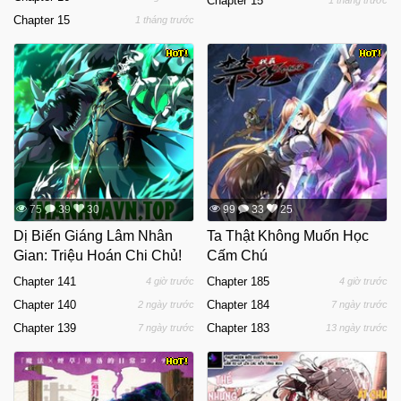
Chapter 15
1 tháng trước
Chapter 15
1 tháng trước
75
39
30
99
33
25
Dị Biến Giáng Lâm Nhân
Ta Thật Không Muốn Học
Gian: Triệu Hoán Chi Chủ!
Cấm Chú
Chapter 141
Chapter 185
4 giờ trước
4 giờ trước
Chapter 140
Chapter 184
2 ngày trước
7 ngày trước
Chapter 139
Chapter 183
7 ngày trước
13 ngày trước