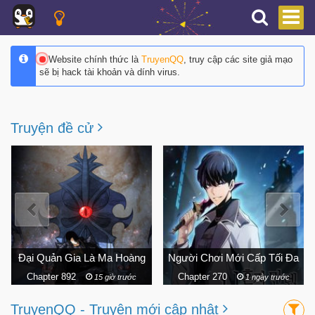
Website chính thức là
TruyenQQ
, truy cập các site giả mạo
sẽ bị hack tài khoản và dính virus.
Truyện đề cử
Người Chơi Mới Cấp Tối Đa
Vũ Trang Siêu Nhiên
Chapter 270
Chapter 242
1 ngày trước
11 ngày trước
TruyenQQ - Truyện mới cập nhật