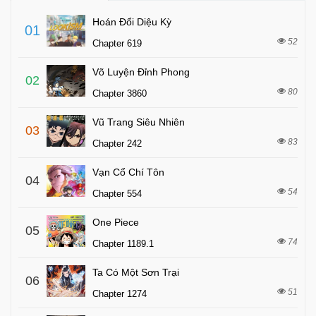
Hoán Đổi Diệu Kỳ
01
52
Chapter 619
Võ Luyện Đỉnh Phong
02
80
Chapter 3860
Vũ Trang Siêu Nhiên
03
83
Chapter 242
Vạn Cổ Chí Tôn
04
54
Chapter 554
One Piece
05
74
Chapter 1189.1
Ta Có Một Sơn Trại
06
51
Chapter 1274