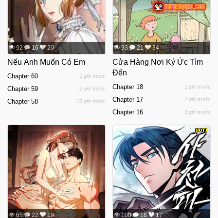
92
16
20
93
21
34
Nếu Anh Muốn Có Em
Cửa Hàng Nơi Ký Ức Tìm
Đến
Chapter 60
1 giờ trước
Chapter 18
1 giờ trước
Chapter 59
2 giờ trước
Chapter 17
2 giờ trước
Chapter 58
15 giờ trước
Chapter 16
3 giờ trước
65
22
19
100
18
17