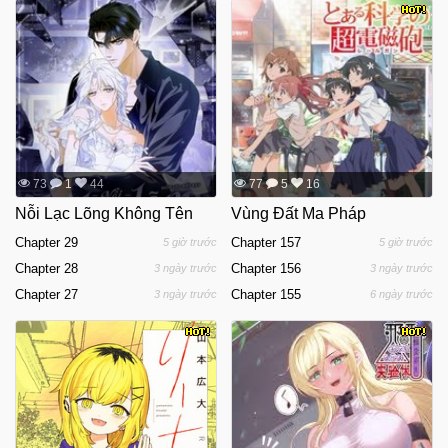
73
1
44
77
5
16
Nỗi Lạc Lõng Không Tên
Vùng Đất Ma Pháp
Chapter 29
Chapter 157
5 giờ trước
5 giờ trước
Chapter 28
Chapter 156
3 ngày trước
3 ngày trước
Chapter 27
Chapter 155
3 ngày trước
6 ngày trước