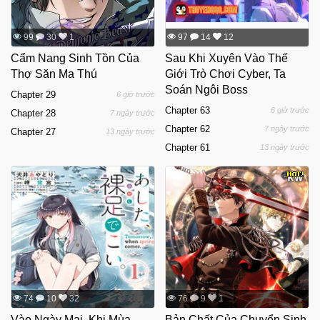
99
30
1
97
14
12
Cẩm Nang Sinh Tồn Của
Sau Khi Xuyên Vào Thế
Thợ Săn Ma Thú
Giới Trò Chơi Cyber, Ta
Soán Ngôi Boss
Chapter 29
6 giờ trước
Chapter 63
6 giờ trước
Chapter 28
7 ngày trước
Chapter 62
7 ngày trước
Chapter 27
13 ngày trước
Chapter 61
13 ngày trước
74
10
32
76
9
1
Vào Ngày Mai, Khi Mùa
Bản Chất Của Chuyển Sinh