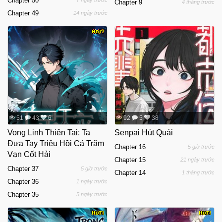
Chapter 50
7 ngày trước
Chapter 9
4 tháng trước
Chapter 49
14 ngày trước
51
43
6
92
5
38
Vong Linh Thiên Tai: Ta
Senpai Hút Quái
Đưa Tay Triệu Hồi Cả Trăm
Chapter 16
5 giờ trước
Vạn Cốt Hải
Chapter 15
21 ngày trước
Chapter 37
5 giờ trước
Chapter 14
1 tháng trước
Chapter 36
1 ngày trước
Chapter 35
5 ngày trước