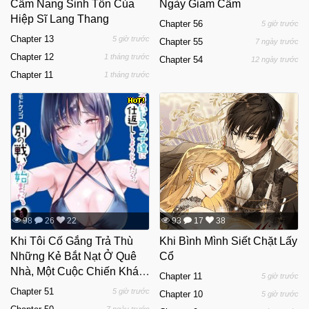
Cẩm Nang Sinh Tồn Của
Ngày Giam Cầm
Hiệp Sĩ Lang Thang
Chapter 56
5 giờ trước
Chapter 13
5 giờ trước
Chapter 55
7 ngày trước
Chapter 12
1 tháng trước
Chapter 54
12 ngày trước
Chapter 11
1 tháng trước
98
26
22
93
17
38
Khi Tôi Cố Gắng Trả Thù
Khi Bình Mình Siết Chặt Lấy
Những Kẻ Bắt Nạt Ở Quê
Cổ
Nhà, Một Cuộc Chiến Khác
Chapter 11
5 giờ trước
Lại Bắt Đầu
Chapter 51
5 giờ trước
Chapter 10
5 giờ trước