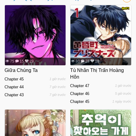
75
15
29
80
28
18
Giữa Chúng Ta
Tù Nhân Thị Trấn Hoàng
Hôn
Chapter 45
1 giờ trước
Chapter 47
1 giờ trước
Chapter 44
7 giờ trước
Chapter 46
5 giờ trước
Chapter 43
7 giờ trước
Chapter 45
1 ngày trước