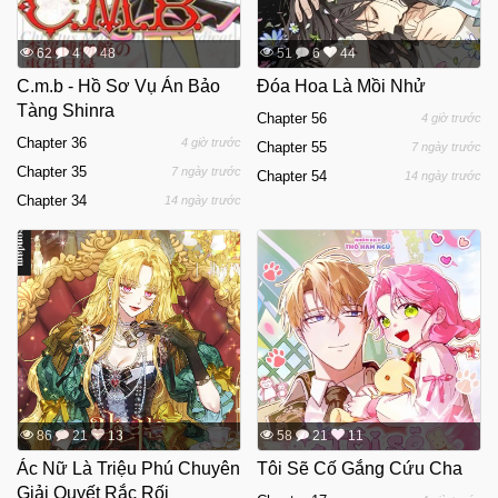
62
4
48
51
6
44
C.m.b - Hồ Sơ Vụ Án Bảo
Đóa Hoa Là Mồi Nhử
Tàng Shinra
Chapter 56
4 giờ trước
Chapter 36
4 giờ trước
Chapter 55
7 ngày trước
Chapter 35
7 ngày trước
Chapter 54
14 ngày trước
Chapter 34
14 ngày trước
86
21
13
58
21
11
Ác Nữ Là Triệu Phú Chuyên
Tôi Sẽ Cố Gắng Cứu Cha
Giải Quyết Rắc Rối