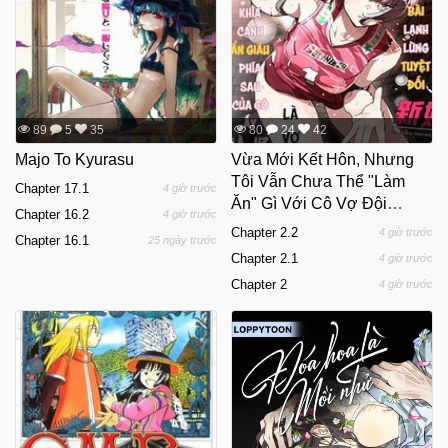
89
5
35
80
24
42
Majo To Kyurasu
Vừa Mới Kết Hôn, Nhưng
Tôi Vẫn Chưa Thể "Làm
Chapter 17.1
4 giờ trước
Ăn" Gì Với Cô Vợ Đội
Chapter 16.2
4 giờ trước
Trưởng
Chapter 2.2
4 giờ trước
Chapter 16.1
25 ngày trước
Chapter 2.1
4 giờ trước
Chapter 2
4 giờ trước