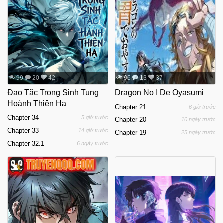
99
20
42
96
13
37
Đạo Tặc Trọng Sinh Tung
Dragon No I De Oyasumi
Hoành Thiên Hạ
Chapter 21
6 giờ trước
Chapter 34
5 giờ trước
Chapter 20
10 ngày trước
Chapter 33
14 giờ trước
Chapter 19
25 ngày trước
Chapter 32.1
6 ngày trước