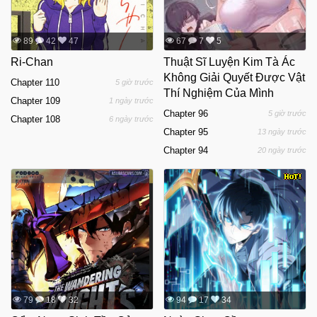
89
42
47
67
7
5
Ri-Chan
Thuật Sĩ Luyện Kim Tà Ác
Không Giải Quyết Được Vật
Chapter 110
5 giờ trước
Thí Nghiệm Của Mình
Chapter 109
1 ngày trước
Chapter 96
5 giờ trước
Chapter 108
6 ngày trước
Chapter 95
13 ngày trước
Chapter 94
20 ngày trước
79
18
32
94
17
34