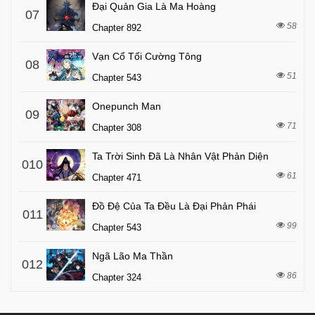
Đại Quản Gia Là Ma Hoàng
07
58
Chapter 892
Vạn Cổ Tối Cường Tông
08
51
Chapter 543
Onepunch Man
09
71
Chapter 308
Ta Trời Sinh Đã Là Nhân Vật Phản Diện
010
61
Chapter 471
Đồ Đệ Của Ta Đều Là Đại Phản Phái
011
99
Chapter 543
Ngã Lão Ma Thần
012
86
Chapter 324