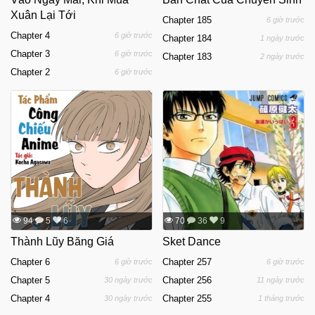
Xuân Lại Tới
Chapter 185
6 giờ trước
Chapter 4
6 giờ trước
Chapter 184
1 ngày trước
Chapter 3
6 giờ trước
Chapter 183
2 ngày trước
Chapter 2
6 giờ trước
94
5
6
70
36
9
Thành Lũy Băng Giá
Sket Dance
Chapter 6
Chapter 257
6 giờ trước
6 giờ trước
Chapter 5
Chapter 256
30 ngày trước
11 ngày trước
Chapter 4
Chapter 255
30 ngày trước
1 tháng trước