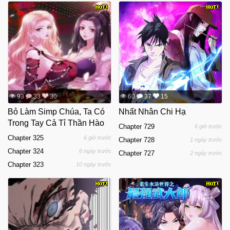
93
33
30
60
37
15
Bỏ Làm Simp Chúa, Ta Có
Nhất Nhân Chi Hạ
Trong Tay Cả Tỉ Thần Hào
Chapter 729
6 giờ trước
Chapter 325
6 giờ trước
Chapter 728
1 ngày trước
Chapter 324
6 ngày trước
Chapter 727
2 ngày trước
Chapter 323
10 ngày trước