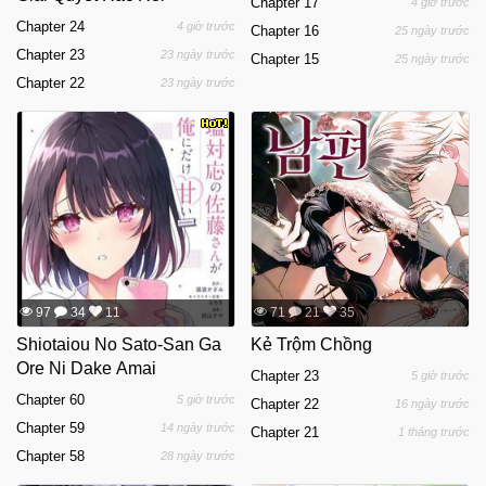
Chapter 17
4 giờ trước
Chapter 24
4 giờ trước
Chapter 16
25 ngày trước
Chapter 23
23 ngày trước
Chapter 15
25 ngày trước
Chapter 22
23 ngày trước
97
34
11
71
21
35
Shiotaiou No Sato-San Ga
Kẻ Trộm Chồng
Ore Ni Dake Amai
Chapter 23
5 giờ trước
Chapter 60
5 giờ trước
Chapter 22
16 ngày trước
Chapter 59
14 ngày trước
Chapter 21
1 tháng trước
Chapter 58
28 ngày trước