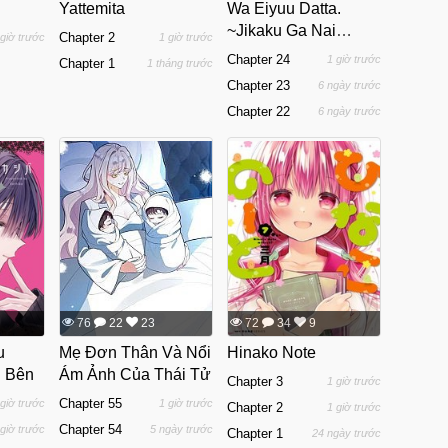
Yattemita
Wa Eiyuu Datta.
~Jikaku Ga Nai
Chapter 2
 giờ trước
1 giờ trước
Mama Musou
Chapter 24
1 giờ trước
Chapter 1
1 tháng trước
Shitetara, Mei No
Chapter 23
6 ngày trước
Dungeon Haishin De
Chapter 22
6 ngày trước
Sarasareteta You
Desu~
76
22
23
72
34
9
u
Mẹ Đơn Thân Và Nổi
Hinako Note
 Bên
Ám Ảnh Của Thái Tử
Chapter 3
1 giờ trước
Chapter 55
 giờ trước
1 giờ trước
Chapter 2
1 giờ trước
Chapter 54
 giờ trước
5 ngày trước
Chapter 1
24 ngày trước