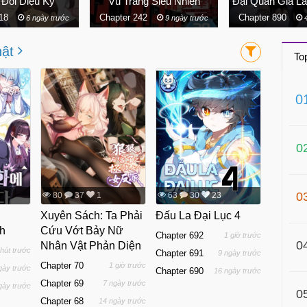
Diệu Kỳ
Vũ Trang Siêu Nhiên
Chapter 242
Chapter 890
6 ngày trước
9 ngày trước
4 ngày 
hật
To
0
0
0
80
37
1
63
30
23
Xuyên Sách: Ta Phải
Đấu La Đại Lục 4
h
Cứu Vớt Bảy Nữ
Chapter 692
1 giờ trước
0
Nhân Vật Phản Diện
hút trước
Chapter 691
9 ngày trước
Chapter 70
1 giờ trước
gày trước
Chapter 690
16 ngày trước
Chapter 69
7 ngày trước
gày trước
0
Chapter 68
14 ngày trước