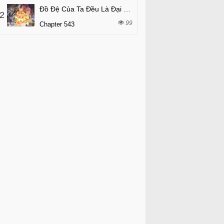
Đồ Đệ Của Ta Đều Là Đại Phản Phái
2
99
Chapter 543