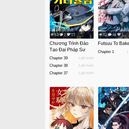
52
2
13
82
48
5
Chương Trình Đào
Futsuu To Ba
Tạo Đại Pháp Sư
Chapter 1
1
Chapter 39
1 giờ trước
Chapter 38
1 giờ trước
Chapter 37
1 giờ trước