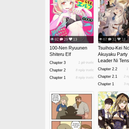
92
29
13
67
33
18
100-Nen Ryuunen
Tsuihou-Kei N
Shiteru Elf
Akuyaku Party
Leader Ni Tens
Chapter 3
1 giờ trước
Shita Node, Z
Chapter 2.2
1
Chapter 2
8 ngày trước
Sareru Mae Ni 
Chapter 2.1
2 n
Chapter 1
8 ngày trước
O Tsuihou
Chapter 1
3 n
Shimashita.: Sk
Ubau "Steal" T
Akuyakusugiru
Tsuyosugiru