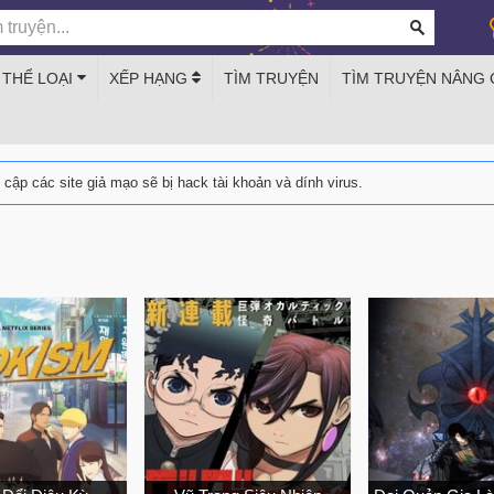
THỂ LOẠI
XẾP HẠNG
TÌM TRUYỆN
TÌM TRUYỆN NÂNG
y cập các site giả mạo sẽ bị hack tài khoản và dính virus.