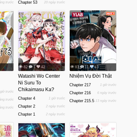
Chapter 53
áng trước
20 ngày trước
82
1
42
83
11
43
Watashi Wo Center
Nhiệm Vụ Đời Thật
Ni Suru To
Chapter 217
1 giờ trước
Chikaimasu Ka?
 giờ trước
Chapter 216
6 ngày trước
Chapter 4
1 giờ trước
áng trước
Chapter 215.5
13 ngày trước
Chapter 2
2 ngày trước
áng trước
Chapter 1
2 ngày trước