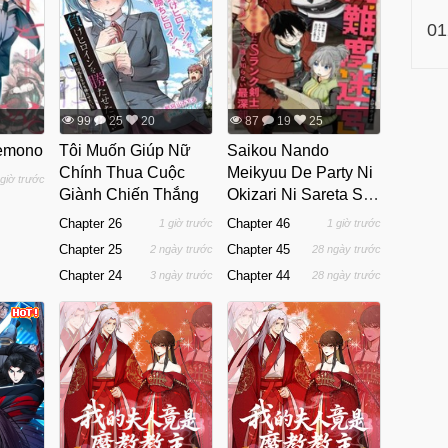
01
99
25
20
87
19
25
kemono
Tôi Muốn Giúp Nữ
Saikou Nando
Chính Thua Cuộc
Meikyuu De Party Ni
 giờ trước
Giành Chiến Thắng
Okizari Ni Sareta S-
Rank Kenshi, Hontou
Chapter 26
Chapter 46
1 giờ trước
1 giờ trước
Ni Mayoimakutte
Chapter 25
Chapter 45
2 ngày trước
28 ngày trước
Dare Mo Shiranai
Chapter 24
Chapter 44
3 ngày trước
28 ngày trước
Saishinbu E: Ore No
Kan Dato Tabun
Kocchi Ga Deguchi
Da To Omou