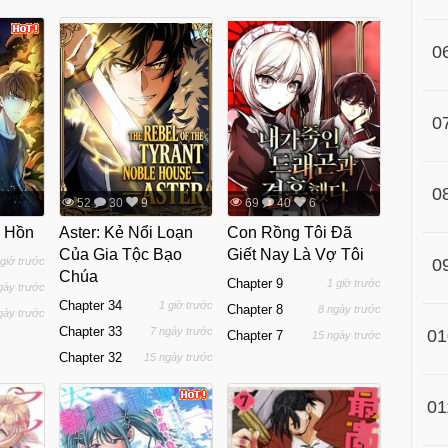
0
0
0
52
30
9
69
40
6
h Hồn
Aster: Kẻ Nổi Loạn
Con Rồng Tôi Đã
Của Gia Tộc Bạo
Giết Nay Là Vợ Tôi
 giờ trước
0
Chúa
Chapter 9
1 giờ trước
gày trước
Chapter 34
1 giờ trước
Chapter 8
8 ngày trước
gày trước
Chapter 33
7 ngày trước
01
Chapter 7
15 ngày trước
Chapter 32
15 ngày trước
01