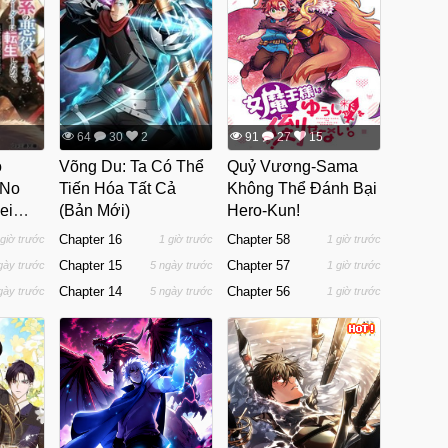
64
30
2
91
27
15
o
Võng Du: Ta Có Thể
Quỷ Vương-Sama
 No
Tiến Hóa Tất Cả
Không Thể Đánh Bại
ei
(Bản Mới)
Hero-Kun!
amaa
Chapter 16
Chapter 58
 giờ trước
1 giờ trước
1 giờ trước
Jibun
Chapter 15
Chapter 57
gày trước
5 ngày trước
1 giờ trước
Chapter 14
Chapter 56
gày trước
5 ngày trước
1 giờ trước
ill O
te
 Kedo