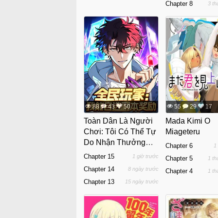
Chapter 8
3 th
88
43
50
55
29
17
Toàn Dân Là Người
Mada Kimi O
Chơi: Tôi Có Thể Tự
Miageteru
Do Nhận Thưởng
Chapter 6
1
Phó Bản
Chapter 15
1 giờ trước
Chapter 5
1 th
Chapter 14
8 ngày trước
Chapter 4
1 th
Chapter 13
15 ngày trước