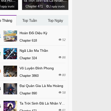
Đại Quản Gia Là Ma Hoàng
Ta Trời Sinh Đã Là Nhân Vật Phản Diện
Võ Luyện Đỉnh Phong
Chapter 471
Chapter 3860
trước
2 ngày trước
7 tháng trước
p Tháng
Top Tuần
Top Ngày
Hoán Đổi Diệu Kỳ
1
52
Chapter 618
Ngã Lão Ma Thần
2
86
Chapter 324
Võ Luyện Đỉnh Phong
3
80
Chapter 3860
Đại Quản Gia Là Ma Hoàng
4
58
Chapter 890
Ta Trời Sinh Đã Là Nhân Vật Phản Diện
5
61
Chapter 471