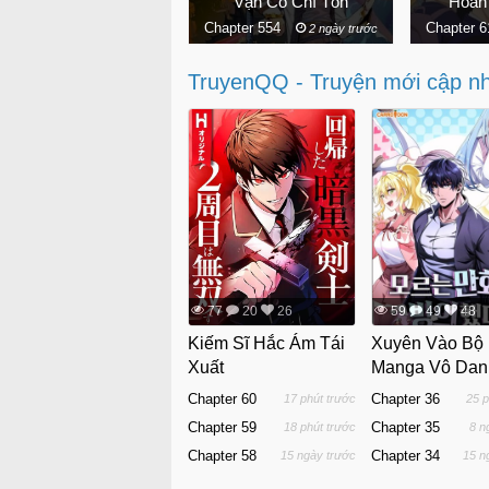
Họa Tử Linh Sư
Vạn Cổ Chí Tôn
Hoán Đổi 
 295
Chapter 554
Chapter 618
3 ngày trước
2 ngày trước
TruyenQQ - Truyện mới cập n
77
20
26
59
49
48
Kiếm Sĩ Hắc Ám Tái
Xuyên Vào Bộ
Xuất
Manga Vô Dan
Chapter 60
Chapter 36
17 phút trước
25 p
Chapter 59
Chapter 35
18 phút trước
8 n
Chapter 58
Chapter 34
15 ngày trước
15 n