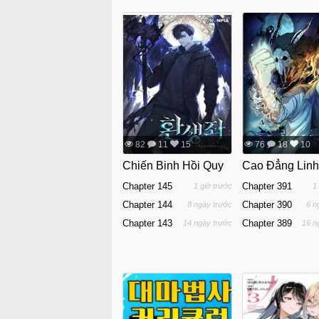
82
11
15
76
18
10
Chiến Binh Hồi Quy
Cao Đẳng Lin
Chapter 145
Chapter 391
1 giờ trước
1
Chapter 144
Chapter 390
8 ngày trước
6 n
Chapter 143
Chapter 389
14 ngày trước
16 n