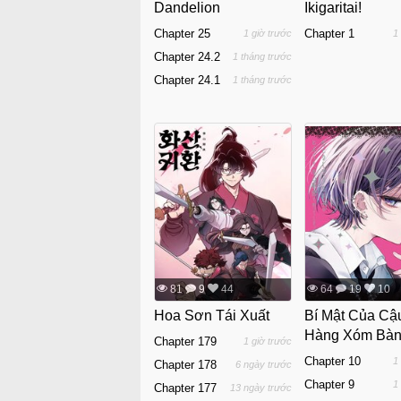
Dandelion
Ikigaritai!
Chapter 25
Chapter 1
1 giờ trước
1
Chapter 24.2
1 tháng trước
Chapter 24.1
1 tháng trước
81
9
44
64
19
10
Hoa Sơn Tái Xuất
Bí Mật Của Cậ
Hàng Xóm Bàn
Chapter 179
1 giờ trước
Chapter 10
1
Chapter 178
6 ngày trước
Chapter 9
1
Chapter 177
13 ngày trước