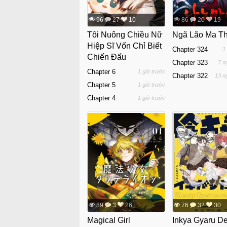
96
27
10
86
20
19
Tôi Nuông Chiều Nữ
Ngã Lão Ma T
Hiệp Sĩ Vốn Chỉ Biết
Chapter 324
1
Chiến Đấu
Chapter 323
7 n
Chapter 6
1 giờ trước
Chapter 322
13 n
Chapter 5
1 giờ trước
Chapter 4
1 giờ trước
89
3
26
76
32
30
Magical Girl
Inkya Gyaru D