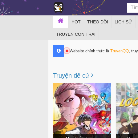
HOT
THEO DÕI
LỊCH SỬ
TRUYỆN CON TRAI
Website chính thức là
TruyenQQ
, tru
Truyện đề cử