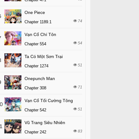
One Piece
6
74
Chapter 1189.1
Vạn Cổ Chí Tôn
7
54
Chapter 554
Ta Có Một Sơn Trại
8
51
Chapter 1274
Onepunch Man
9
71
Chapter 308
Vạn Cổ Tối Cường Tông
0
51
Chapter 542
Vũ Trang Siêu Nhiên
1
83
Chapter 242