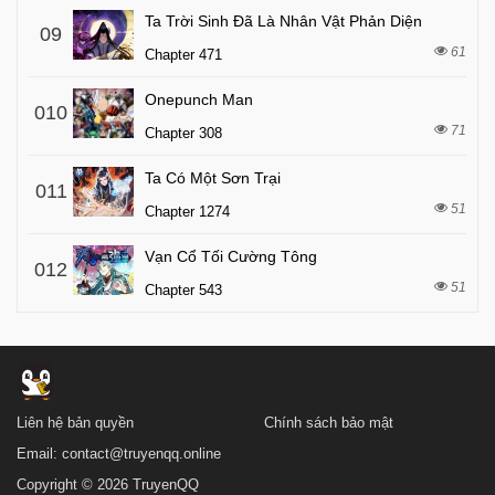
Ta Trời Sinh Đã Là Nhân Vật Phản Diện
09
61
Chapter 471
Onepunch Man
010
71
Chapter 308
Ta Có Một Sơn Trại
011
51
Chapter 1274
Vạn Cổ Tối Cường Tông
012
51
Chapter 543
Liên hệ bản quyền
Chính sách bảo mật
Email:
contact@truyenqq.online
Copyright © 2026 TruyenQQ