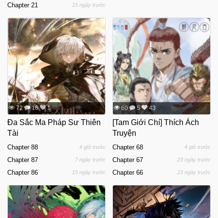
Chapter 21
15 ngày trước
72
16
1
60
5
43
Đa Sắc Ma Pháp Sư Thiên
[Tam Giới Chí] Thích Ách
Tài
Truyện
Chapter 88
Chapter 68
4 giờ trước
4 giờ trước
Chapter 87
Chapter 67
7 ngày trước
23 ngày trước
Chapter 86
Chapter 66
15 ngày trước
23 ngày trước