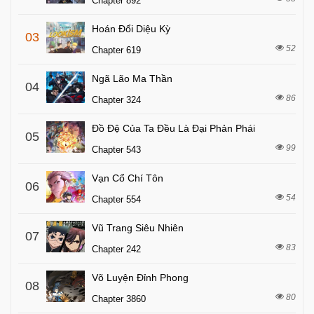
Chapter 892
Hoán Đổi Diệu Kỳ
03
52
Chapter 619
Ngã Lão Ma Thần
04
86
Chapter 324
Đồ Đệ Của Ta Đều Là Đại Phản Phái
05
99
Chapter 543
Vạn Cổ Chí Tôn
06
54
Chapter 554
Vũ Trang Siêu Nhiên
07
83
Chapter 242
Võ Luyện Đỉnh Phong
08
80
Chapter 3860