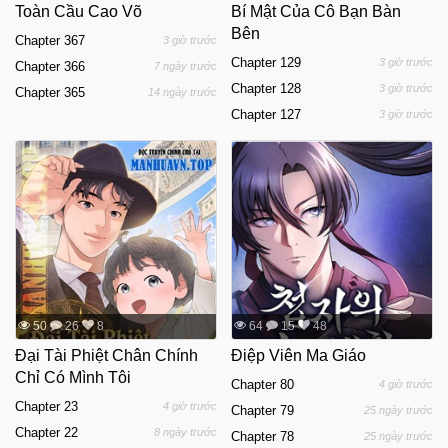
Toàn Cầu Cao Võ
Bí Mật Của Cô Bạn Bàn
Bên
Chapter 367
3 giờ trước
Chapter 129
3 giờ trước
Chapter 366
7 ngày trước
Chapter 128
3 giờ trước
Chapter 365
14 ngày trước
Chapter 127
3 giờ trước
50
26
8
64
15
48
Đại Tài Phiệt Chân Chính
Điệp Viên Ma Giáo
Chỉ Có Mình Tôi
Chapter 80
4 giờ trước
Chapter 23
4 giờ trước
Chapter 79
25 ngày trước
Chapter 22
8 ngày trước
Chapter 78
25 ngày trước