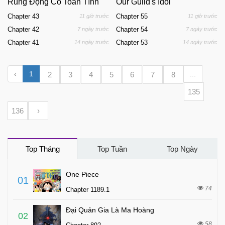
Rung Động Có Toan Tính
Our Guild's Idol
Chapter 43
Chapter 55
11 giờ trước
11 giờ trước
Chapter 42
Chapter 54
7 ngày trước
7 ngày trước
Chapter 41
Chapter 53
14 ngày trước
14 ngày trước
‹
1
...
2
3
4
5
6
7
8
135
136
›
Top Tháng
Top Tuần
Top Ngày
One Piece
01
74
Chapter 1189.1
Đại Quản Gia Là Ma Hoàng
02
58