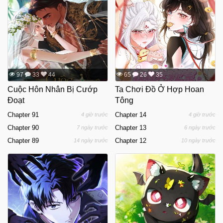
97
33
44
65
26
35
Cuộc Hôn Nhân Bị Cướp
Ta Chơi Đồ Ở Hợp Hoan
Đoạt
Tông
Chapter 91
Chapter 14
4 giờ trước
4 giờ trước
Chapter 90
Chapter 13
7 ngày trước
6 ngày trước
Chapter 89
Chapter 12
14 ngày trước
10 ngày trước