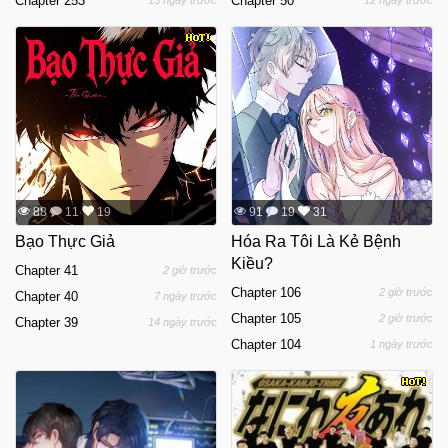
Chapter 253
Chapter 50
15 ngày trước
12 ngày trước
88
11
19
91
19
31
Bạo Thực Giả
Hóa Ra Tôi Là Kẻ Bệnh
Kiều?
Chapter 41
2 giờ trước
Chapter 106
2 giờ trước
Chapter 40
7 ngày trước
Chapter 105
2 giờ trước
Chapter 39
14 ngày trước
Chapter 104
1 ngày trước