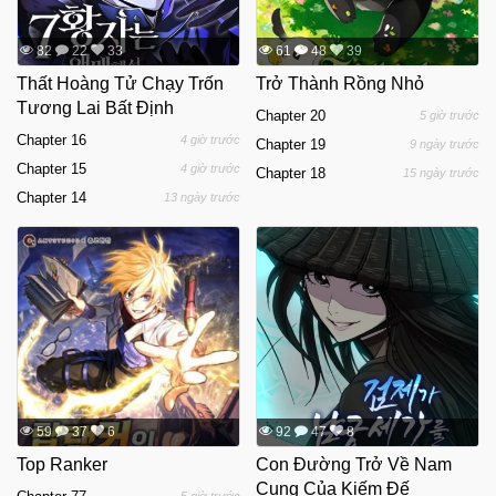
82
22
33
61
48
39
Thất Hoàng Tử Chạy Trốn
Trở Thành Rồng Nhỏ
Tương Lai Bất Định
Chapter 20
5 giờ trước
Chapter 16
4 giờ trước
Chapter 19
9 ngày trước
Chapter 15
4 giờ trước
Chapter 18
15 ngày trước
Chapter 14
13 ngày trước
59
37
6
92
47
8
Top Ranker
Con Đường Trở Về Nam
Cung Của Kiếm Đế