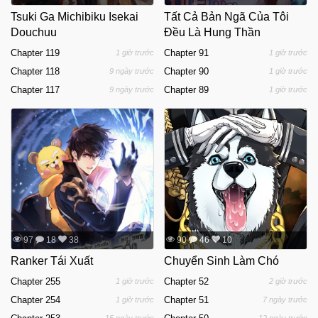
Tsuki Ga Michibiku Isekai
Tất Cả Bản Ngã Của Tôi
Douchuu
Đều Là Hung Thần
Chapter 119
Chapter 91
1 giờ trước
1 giờ trước
Chapter 118
Chapter 90
9 ngày trước
1 giờ trước
Chapter 117
Chapter 89
9 ngày trước
1 giờ trước
97
18
38
90
46
10
Ranker Tái Xuất
Chuyển Sinh Làm Chó
Chapter 255
Chapter 52
1 giờ trước
2 giờ trước
Chapter 254
Chapter 51
1 giờ trước
7 ngày trước