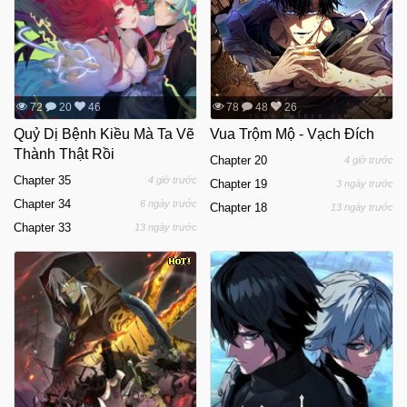
72
20
46
78
48
26
Quỷ Dị Bệnh Kiều Mà Ta Vẽ
Vua Trộm Mộ - Vạch Đích
Thành Thật Rồi
Chapter 20
4 giờ trước
Chapter 35
4 giờ trước
Chapter 19
3 ngày trước
Chapter 34
6 ngày trước
Chapter 18
13 ngày trước
Chapter 33
13 ngày trước