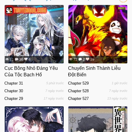
71
36
6
72
2
39
Cục Bông Nhỏ Đáng Yêu
Chuyển Sinh Thành Liễu
Của Tộc Bạch Hổ
Đột Biến
Chapter 31
Chapter 529
5 phút trước
1 giờ trước
Chapter 30
Chapter 528
7 ngày trước
7 ngày trước
Chapter 29
Chapter 527
17 ngày trước
13 ngày trước