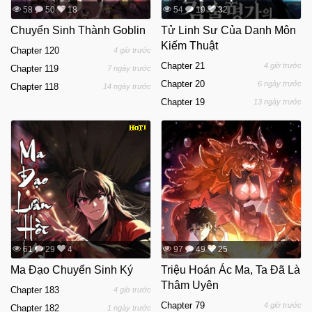
58
50
18
54
19
32
Chuyển Sinh Thành Goblin
Tử Linh Sư Của Danh Môn
Kiếm Thuật
Chapter 120
4 giờ trước
Chapter 21
4 giờ trước
Chapter 119
7 ngày trước
Chapter 20
6 ngày trước
Chapter 118
14 ngày trước
Chapter 19
13 ngày trước
61
29
4
97
49
25
Ma Đạo Chuyển Sinh Ký
Triệu Hoán Ác Ma, Ta Đã Là
Thâm Uyên
Chapter 183
4 giờ trước
Chapter 79
4 giờ trước
Chapter 182
1 ngày trước