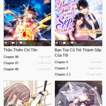
72
37
32
73
42
47
Thần Thiên Chí Tôn
Bạn Trai Cũ Trở Thành Sếp
Của Tôi
Chapter 88
7 giờ trước
Chapter 4
7 giờ trước
Chapter 87
1 năm trước
Chapter 3
7 ngày trước
Chapter 86
1 năm trước
Chapter 2.2
14 ngày trước