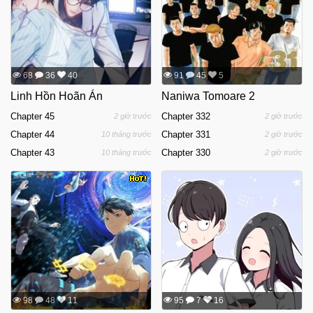
68
36
40
91
45
5
Linh Hồn Hoãn Án
Naniwa Tomoare 2
Chapter 45
Chapter 332
2 giờ trước
2 giờ trước
Chapter 44
Chapter 331
10 tháng trước
2 giờ trước
Chapter 43
Chapter 330
10 tháng trước
2 giờ trước
98
48
11
95
7
16