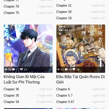
Chapter 77
5 giờ trước
Chapter 21
5 giờ trước
Chapter 76
7 ngày trước
Chapter 20
4 ngày trước
Chapter 75
14 ngày trước
Chapter 19
7 ngày trước
59
17
14
92
44
14
Không Gian Bí Mật Của
Đầu Bếp Tại Quán Rượu Dị
Luật Sư Phi Thường
Giới
Chapter 36
Chapter 6
5 giờ trước
6 giờ trước
Chapter 35
Chapter 5.7
4 ngày trước
3 giờ trước
Chapter 34
Chapter 5.67
13 ngày trước
4 giờ trước