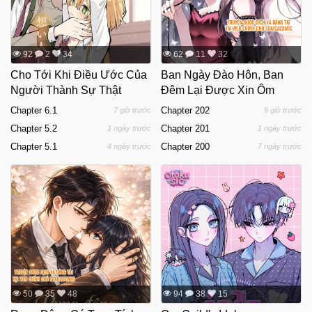
92
2
34
62
11
32
Cho Tới Khi Điều Ước Của
Ban Ngày Đào Hôn, Ban
Người Thành Sự Thật
Đêm Lại Được Xin Ôm
Chapter 6.1
Chapter 202
7 giờ trước
9 giờ trước
Chapter 5.2
Chapter 201
1 ngày trước
1 ngày trước
Chapter 5.1
Chapter 200
4 ngày trước
7 ngày trước
50
35
48
94
38
15