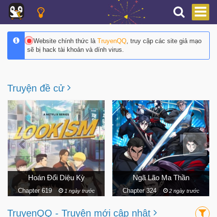
Website chính thức là
TruyenQQ
, truy cập các site giả mạo
sẽ bị hack tài khoản và dính virus.
Truyện đề cử
Ngã Lão Ma Thần
Onepunch Man
Chapter 324
Chapter 308
2 ngày trước
7 ngày trước
TruyenQQ - Truyện mới cập nhật