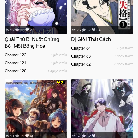
97
22
23
75
37
34
Quái Thú Bị Nuốt Chửng
Dị Giới Thất Cách
Bởi Một Bông Hoa
Chapter 84
1 giờ trước
Chapter 122
1 giờ trước
Chapter 83
1 ngày trước
Chapter 121
1 giờ trước
Chapter 82
2 ngày trước
Chapter 120
1 ngày trước
91
19
46
57
32
38